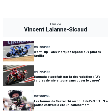
Plus de
Vincent Lalanne-Sicaud
MOTOGP
2 h
Warm-up - Álex Márquez répond aux pilotes
Aprilia
MOTOGP
3 h
Bagnaia stupéfait par la dégradation : "J'ai
fait les derniers tours sans poser le genou"
MOTOGP
5 h
Les larmes de Bezzecchi au bout de l'effort : "La
pause estivale a été un cauchemar"