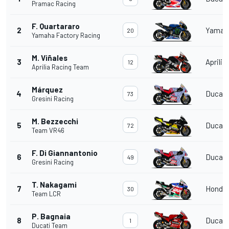
Pramac Racing
F. Quartararo
2
Yamah
20
Yamaha Factory Racing
M. Viñales
3
Aprilia
12
Aprilia Racing Team
Márquez
4
Ducati
73
Gresini Racing
M. Bezzecchi
5
Ducati
72
Team VR46
F. Di Giannantonio
6
Ducati
49
Gresini Racing
T. Nakagami
7
Honda
30
Team LCR
P. Bagnaia
8
Ducati
1
Ducati Team