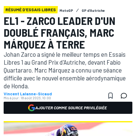
RÉSUMÉ D'ESSAIS LIBRES
MotoGP
GP d'Autriche
EL1 - ZARCO LEADER D'UN
DOUBLÉ FRANÇAIS, MARC
MÁRQUEZ À TERRE
Johan Zarco a signé le meilleur temps en Essais
Libres 1 au Grand Prix d'Autriche, devant Fabio
Quartararo. Marc Márquez a connu une séance
difficile avec le nouvel ensemble aérodynamique
de Honda.
Vincent Lalanne-Sicaud
Mis à jour:
18 août 2023, 10:00
AJOUTER COMME SOURCE PRIVILÉGIÉE