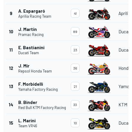
A. Espargaró
9
Aprilia
41
Aprilia Racing Team
J. Martín
10
Ducati
89
Pramac Racing
E. Bastianini
11
Ducati
23
Ducati Team
J. Mir
12
Honda
36
Repsol Honda Team
F. Morbidelli
13
Yamah
21
Yamaha Factory Racing
B. Binder
14
KTM
33
Red Bull KTM Factory Racing
L. Marini
15
Ducati
10
Team VR46