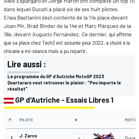
Aleix Espargaró et
Jorge Martín
ont complété un top 10
dans lequel Ducati a placé six de ses huit pilotes.
Enea Bastianini
s'est contenté de la 11e place devant
Joan Mir
,
Brad Binder
de la 14e et Marc Márquez de la
18e, devant
Augusto Fernández
. Ce dernier
,
qui affirme
que sa place chez Tech3 est assurée pour 2022
, a chuté à la
chicane à mi-séance mais a pu repartir.
Lire aussi :
Le programme du GP d'Autriche MotoGP 2023
Quartararo veut retrouver le plaisir : "Peu importe le
résultat"
GP d'Autriche - Essais Libres 1
P.
PILOTE
#
MOTO
J. Zarco
1
Ducati
5