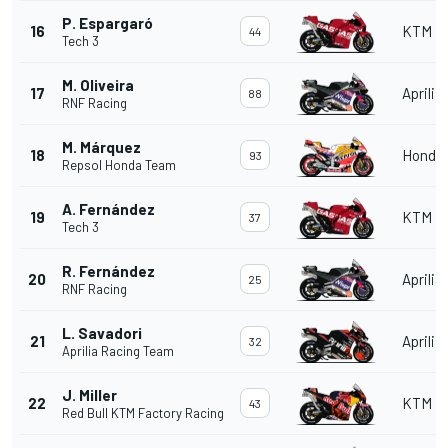
P. Espargaró
16
KTM
44
Tech 3
M. Oliveira
17
Aprilia
88
RNF Racing
M. Márquez
18
Honda
93
Repsol Honda Team
A. Fernández
19
KTM
37
Tech 3
R. Fernández
20
Aprilia
25
RNF Racing
L. Savadori
21
Aprilia
32
Aprilia Racing Team
J. Miller
22
KTM
43
Red Bull KTM Factory Racing