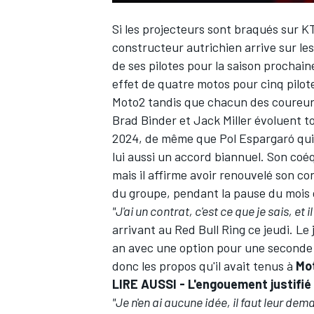
Si les projecteurs sont braqués sur 
constructeur autrichien arrive sur les
de ses pilotes pour la saison prochai
effet de quatre motos pour cinq pilot
Moto2 tandis que chacun des coureurs
Brad Binder
et
Jack Miller
évoluent to
2024, de même que Pol Espargaró qui 
lui aussi un accord biannuel. Son coé
mais il affirme avoir renouvelé son co
du groupe, pendant la pause du mois de
"J'ai un contrat, c'est ce que je sais, et i
arrivant au Red Bull Ring ce jeudi. Le
an avec une option pour une seconde 
donc
les propos qu'il avait tenus à
Mo
LIRE AUSSI -
L'engouement justifié
"Je n'en ai aucune idée, il faut leur dem