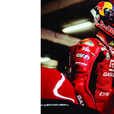
WRC
WEC