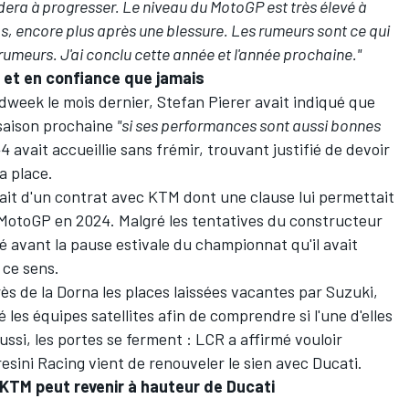
dera à progresser. Le niveau du MotoGP est très élevé à
mps, encore plus après une blessure. Les rumeurs sont ce qui
rumeurs. J'ai conclu cette année et l'année prochaine."
n et en confiance que jamais
edweek le mois dernier, Stefan Pierer avait indiqué que
 saison prochaine
"si ses performances sont aussi bonnes
4 avait accueillie sans frémir, trouvant justifié de devoir
a place.
ait d'un contrat avec KTM dont une clause lui permettait
 MotoGP en 2024. Malgré les tentatives du constructeur
é avant la pause estivale du championnat qu'il avait
n ce sens.
s de la Dorna les places laissées vacantes par Suzuki,
 les équipes satellites afin de comprendre si l'une d'elles
 aussi, les portes se ferment :
LCR a affirmé vouloir
esini Racing vient de renouveler le sien avec Ducati
.
KTM peut revenir à hauteur de Ducati