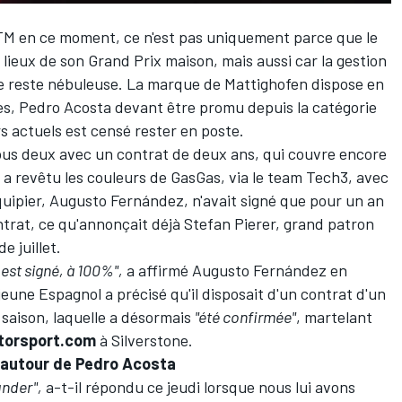
KTM en ce moment, ce n'est pas uniquement parce que le
 lieux de son Grand Prix maison, mais aussi car la gestion
ne reste nébuleuse. La marque de Mattighofen dispose en
es,
Pedro Acosta
devant être promu depuis la catégorie
 actuels est censé rester en poste.
us deux avec un contrat de deux ans, qui couvre encore
a revêtu les couleurs de GasGas, via le team Tech3, avec
quipier, Augusto Fernández, n'avait signé que pour un an
ntrat,
ce qu'annonçait déjà Stefan Pierer
, grand patron
 juillet.
l est signé, à 100%",
a affirmé
Augusto Fernández
en
 jeune Espagnol a précisé qu'il disposait d'un contrat d'un
saison, laquelle a désormais
"été confirmée"
, martelant
torsport.com
à Silverstone
.
 autour de Pedro Acosta
ander",
a-t-il répondu ce jeudi lorsque nous lui avons