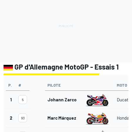
GP d'Allemagne MotoGP - Essais 1
P.
#
PILOTE
MOTO
1
Johann Zarco
Ducati
5
2
Marc Márquez
Honda
93