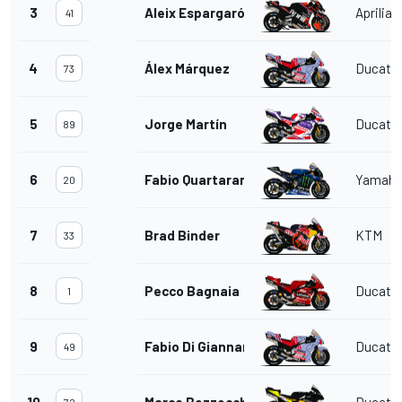
3
Aleix Espargaró
Aprilia
41
4
Álex Márquez
Ducati
73
5
Jorge Martín
Ducati
89
6
Fabio Quartararo
Yamah
20
7
Brad Binder
KTM
33
8
Pecco Bagnaia
Ducati
1
9
Fabio Di Giannantonio
Ducati
49
10
Marco Bezzecchi
Ducati
72