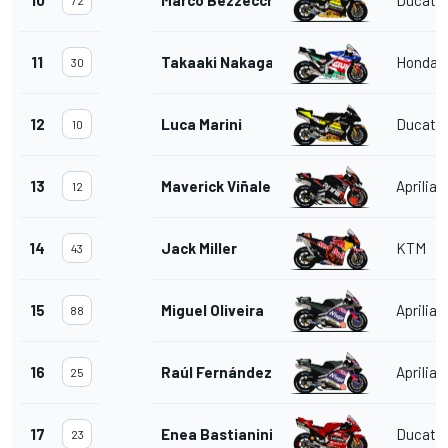
11
Takaaki Nakagami
Honda
30
12
Luca Marini
Ducati
10
13
Maverick Viñales
Aprilia
12
14
Jack Miller
KTM
43
15
Miguel Oliveira
Aprilia
88
16
Raúl Fernández
Aprilia
25
17
Enea Bastianini
Ducati
23