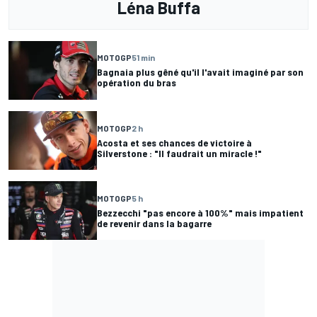
Léna Buffa
MOTOGP
51 min
Bagnaia plus gêné qu'il l'avait imaginé par son
opération du bras
MOTOGP
2 h
Acosta et ses chances de victoire à
Silverstone : "Il faudrait un miracle !"
MOTOGP
5 h
Bezzecchi "pas encore à 100%" mais impatient
de revenir dans la bagarre