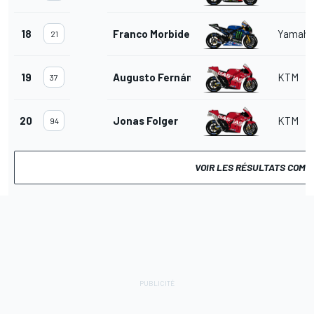
18
Franco Morbidelli
Yamah
21
19
Augusto Fernández
KTM
37
20
Jonas Folger
KTM
94
VOIR LES RÉSULTATS COMP