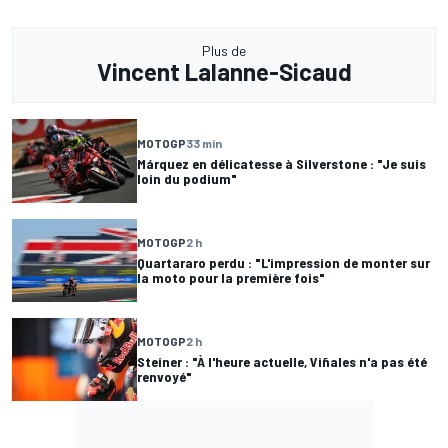
Plus de
Vincent Lalanne-Sicaud
MOTOGP
33 min
Márquez en délicatesse à Silverstone : "Je suis
loin du podium"
MOTOGP
2 h
Quartararo perdu : "L'impression de monter sur
la moto pour la première fois"
MOTOGP
2 h
Steiner : "À l'heure actuelle, Viñales n'a pas été
renvoyé"