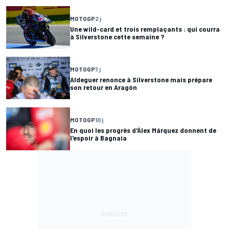
MOTOGP
2 j
Une wild-card et trois remplaçants : qui courra
à Silverstone cette semaine ?
MOTOGP
7 j
Aldeguer renonce à Silverstone mais prépare
son retour en Aragón
MOTOGP
10 j
En quoi les progrès d'Álex Márquez donnent de
l'espoir à Bagnaia