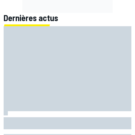
Dernières actus
La FIA veut des F1 encore plus légères d'ici 2031