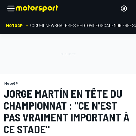
MOTOGP
ACCUEIL
NEWS
GALERIES PHOTO
VIDÉOS
CALENDRIER
RÉS
MotoGP
JORGE MARTÍN EN TÊTE DU
CHAMPIONNAT : "CE N'EST
PAS VRAIMENT IMPORTANT À
CE STADE"