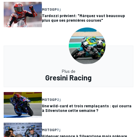
MOTOGP
9 j
Tardozzi prévient: "Márquez vaut beaucoup
plus que ses premières courses"
Plus de
Gresini Racing
MOTOGP
2 j
Une wild-card et trois remplaçants : qui courra
à Silverstone cette semaine ?
MOTOGP
7 j
Aldeguer renonce à Silverstone mais prépare