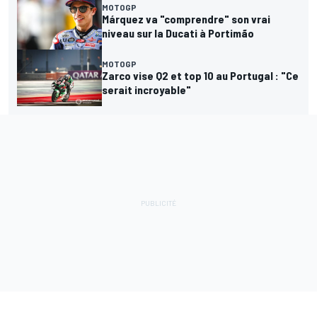
MOTOGP
Márquez va "comprendre" son vrai
niveau sur la Ducati à Portimão
MOTOGP
Zarco vise Q2 et top 10 au Portugal : "Ce
serait incroyable"