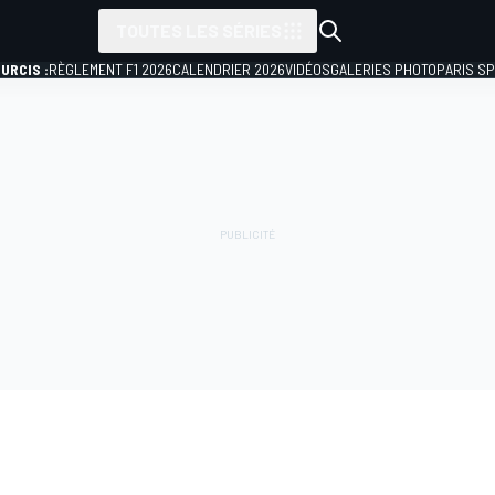
TOUTES LES SÉRIES
URCIS :
RÈGLEMENT F1 2026
CALENDRIER 2026
VIDÉOS
GALERIES PHOTO
PARIS S