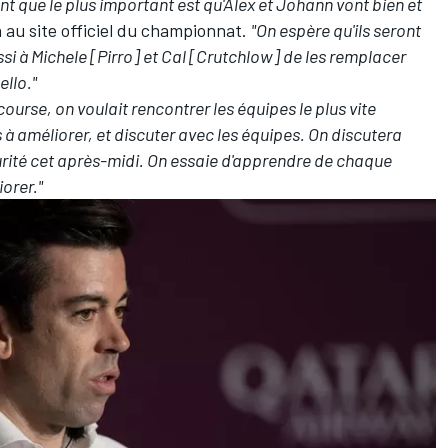
t que le plus important est qu'Álex et Johann vont bien et
a au site officiel du championnat.
"On espère qu'ils seront
ussi à Michele [Pirro] et Cal [Crutchlow] de les remplacer
llo."
ourse, on voulait rencontrer les équipes le plus vite
es à améliorer, et discuter avec les équipes. On discutera
rité cet après-midi. On essaie d'apprendre de chaque
iorer."