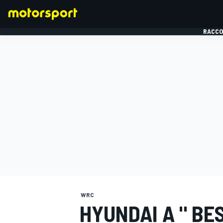
RACCO
FORMULE 1
WRC
HYUNDAI A " BE