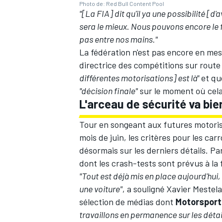
Photo de: Red Bull Content Pool
"[La FIA] dit qu'il ya une possibilité [d
sera le mieux. Nous pouvons encore le fa
pas entre nos mains."
La fédération n'est pas encore en me
AUTRES CHAMPIONNATS
directrice des compétitions sur route
différentes motorisations] est là"
et q
"décision finale"
sur le moment où cela 
L'arceau de sécurité va bie
Tour en songeant aux futures motorisa
mois de juin,
les critères pour les car
désormais sur les derniers détails. Pa
dont les crash-tests sont prévus à la 
"Tout est déjà mis en place aujourd'hui
une voiture"
, a souligné Xavier Mestel
sélection de médias dont
Motorspor
travaillons en permanence sur les détai