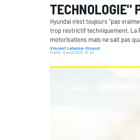
TECHNOLOGIE" 
Hyundai n'est toujours "pas vraime
trop restrictif techniquement. La F
motorisations mais ne sait pas qua
Vincent Lalanne-Sicaud
MOTOGP
Publié:
13 août 2025, 10:20