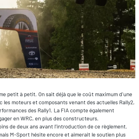
 petit à petit. On sait déjà que le coût maximum d'une
ec les moteurs et composants venant des actuelles Rally2,
erformances des Rally1. La FIA compte également
gager en WRC, en plus des constructeurs.
ins de deux ans avant l'introduction de ce règlement.
mais
M-Sport
hésite encore et aimerait le soutien plus