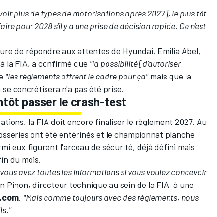
'avoir plus de types de motorisations après 2027], le plus tôt
ire pour 2028 s'il y a une prise de décision rapide. Ce n'est
sure de répondre aux attentes de Hyundai. Emilia Abel,
 à la FIA, a confirmé que
"la possibilité [d'autoriser
ue
"les règlements offrent le cadre pour ça"
mais que la
se concrétisera n'a pas été prise.
ntôt passer le crash-test
tions, la FIA doit encore finaliser le règlement 2027. Au
rosseries ont été entérinés
et le championnat planche
rmi eux figurent l'arceau de sécurité, déjà défini mais
fin du mois.
, vous avez toutes les informations si vous voulez concevoir
an Pinon, directeur technique au sein de la FIA, à une
t.com
.
"Mais comme toujours avec des règlements, nous
ls."