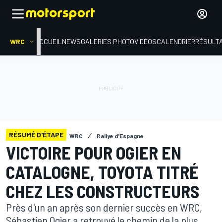
WRC
ACCUEIL
NEWS
GALERIES PHOTO
VIDÉOS
CALENDRIER
RÉSULT
RÉSUMÉ D'ÉTAPE
WRC
Rallye d'Espagne
VICTOIRE POUR OGIER EN
CATALOGNE, TOYOTA TITRÉ
CHEZ LES CONSTRUCTEURS
Près d'un an après son dernier succès en WRC,
Sébastien Ogier a retrouvé le chemin de la plus