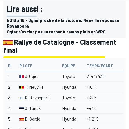
Lire aussi :
ES16 à 18 - Ogier proche de la victoire, Neuville repousse
Rovanperä
Ogier n'exclut pas un retour à temps plein en WRC
Rallye de Catalogne - Classement
final
P.
PILOTE
ÉQUIPE
TEMPS/ÉCART
1
S. Ogier
Toyota
2:44:43.9
2
T. Neuville
Hyundai
+16.4
3
K. Rovanperä
Toyota
+34.5
4
O. Tänak
Hyundai
+44.0
5
D. Sordo
Hyundai
+1:21.5