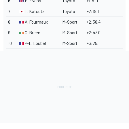
6
E. Evans
Toyota
+1:51.1
7
T. Katsuta
Toyota
+2:19.1
8
A. Fourmaux
M-Sport
+2:38.4
9
C. Breen
M-Sport
+2:43.0
10
P-L. Loubet
M-Sport
+3:25.1