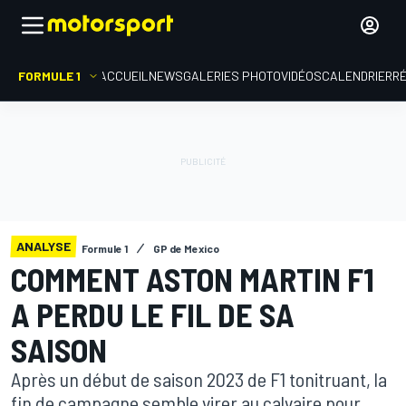
FORMULE 1
ACCUEIL
NEWS
GALERIES PHOTO
VIDÉOS
CALENDRIER
R
ANALYSE
Formule 1
GP de Mexico
COMMENT ASTON MARTIN F1
A PERDU LE FIL DE SA
SAISON
Après un début de saison 2023 de F1 tonitruant, la
fin de campagne semble virer au calvaire pour