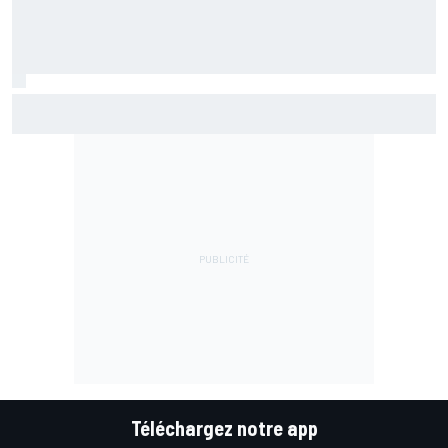
Marc Márquez démuni face à sa perte de rythme : "Nous
n'avions jamais connu ça"
Téléchargez notre app