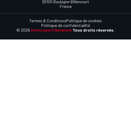
92100 Boulogne-Billancourt
France
Termes & Conditions
Politique de cookies
Politique de confidentialilté
© 2026
Motorsport Network
Tous droits réservés.