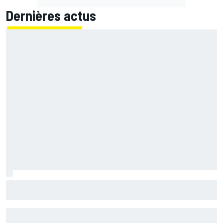
Dernières actus
Bagnaia stupéfait par la dégradation : "J'ai fait les
derniers tours sans poser le genou"