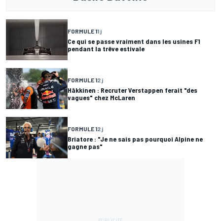
FORMULE 1
1 j
Ce qui se passe vraiment dans les usines F1
pendant la trêve estivale
FORMULE 1
2 j
Häkkinen : Recruter Verstappen ferait "des
vagues" chez McLaren
FORMULE 1
2 j
Briatore : "Je ne sais pas pourquoi Alpine ne
gagne pas"