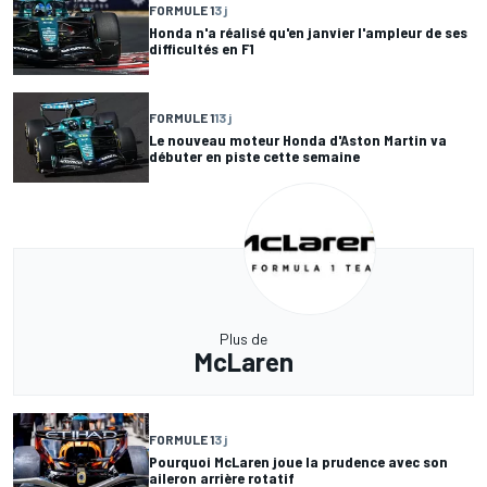
FORMULE 1
3 j
Honda n'a réalisé qu'en janvier l'ampleur de ses
difficultés en F1
FORMULE 1
13 j
Le nouveau moteur Honda d'Aston Martin va
débuter en piste cette semaine
Plus de
McLaren
FORMULE 1
3 j
Pourquoi McLaren joue la prudence avec son
aileron arrière rotatif