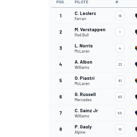
POS.
PILOTE
#
C. Leclerc
1
16
Ferrari
M. Verstappen
2
1
Red Bull
L. Norris
3
4
McLaren
A. Albon
4
23
Williams
O. Piastri
5
81
McLaren
G. Russell
6
63
Mercedes
C. Sainz Jr
7
55
Williams
P. Gasly
8
10
Alpine