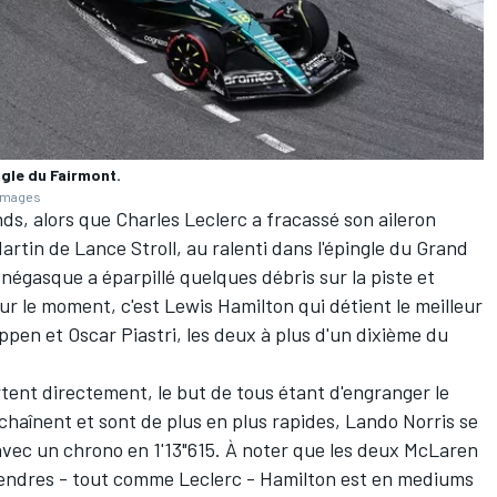
ngle du Fairmont.
 Images
nds, alors que
Charles Leclerc
a fracassé son aileron
Martin de
Lance Stroll
, au ralenti dans l'épingle du Grand
négasque a éparpillé quelques débris sur la piste et
ur le moment, c'est
Lewis Hamilton
qui détient le meilleur
appen
et
Oscar Piastri
, les deux à plus d'un dixième du
rtent directement, le but de tous étant d'engranger le
nchaînent et sont de plus en plus rapides,
Lando Norris
se
 avec un chrono en 1'13"615. À noter que les deux
McLaren
endres - tout comme Leclerc - Hamilton est en mediums