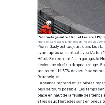
AUTRES CHAMPIONNATS
L'accrochage entre Stroll et Leclerc à l'épi
Photo de: Sam Bagnall / Motorsport Images via Getty
Pierre Gasly
est toujours dans les sta
avant après un contact avec l'Aston 
Hôtel. En rentrant à son garage, le Mo
déclenche ainsi un drapeau rouge. Po
temps en 1'14"576, devant
Max Verst
Britannique.
La séance reprend et les pilotes repa
plus de tours possible. Les temps s'e
place en haut de la feuille des temps
et les deux
Mercedes
sont en pneus t