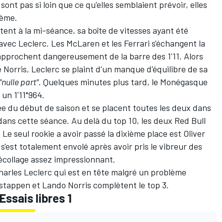
sont pas si loin que ce qu'elles semblaient prévoir, elles
rième.
êtent à la mi-séance, sa boîte de vitesses ayant été
ec Leclerc. Les McLaren et les Ferrari s'échangent la
approchent dangereusement de la barre des 1'11. Alors
 Norris, Leclerc se plaint d'un manque d'équilibre de sa
"nulle part"
. Quelques minutes plus tard, le Monégasque
 un 1'11"964.
e du début de saison et se placent toutes les deux dans
 dans cette séance. Au delà du top 10, les deux
Red Bull
. Le seul rookie a avoir passé la dixième place est
Oliver
s'est totalement envolé après avoir pris le vibreur des
décollage assez impressionnant.
harles Leclerc qui est en tête malgré un problème
rstappen et Lando Norris complètent le top 3.
ssais libres 1