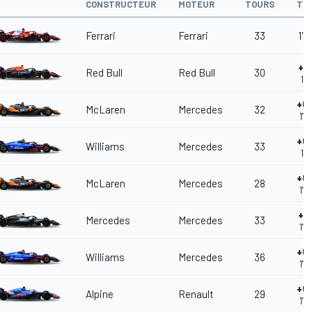
CONSTRUCTEUR
MOTEUR
TOURS
TE
Ferrari
Ferrari
33
1'1
+0
Red Bull
Red Bull
30
1'1
+0
McLaren
Mercedes
32
1'1
+0
Williams
Mercedes
33
1'1
+0
McLaren
Mercedes
28
1'1
+0
Mercedes
Mercedes
33
1'1
+0
Williams
Mercedes
36
1'1
+0
Alpine
Renault
29
1'1