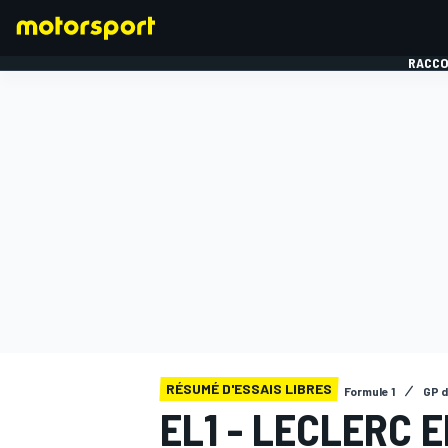
RACCO
FORMULE 1
RÉSUMÉ D'ESSAIS LIBRES
Formule 1
GP 
EL1 - LECLERC 