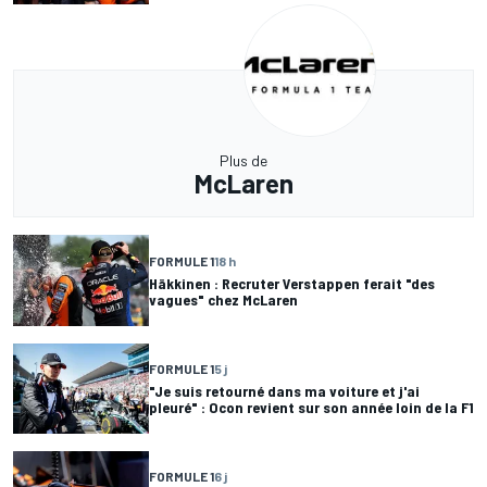
Plus de
McLaren
FORMULE 1
18 h
Häkkinen : Recruter Verstappen ferait "des
vagues" chez McLaren
FORMULE 1
5 j
"Je suis retourné dans ma voiture et j'ai
pleuré" : Ocon revient sur son année loin de la F1
FORMULE 1
6 j