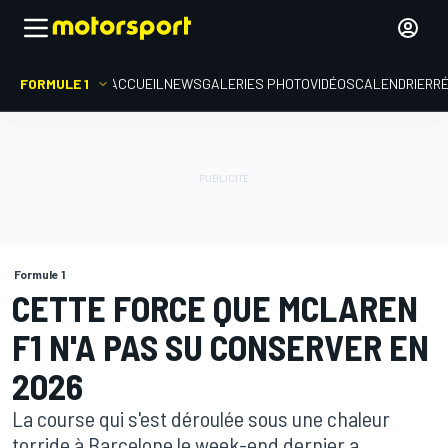
FORMULE 1
ACCUEIL
NEWS
GALERIES PHOTO
VIDÉOS
CALENDRIER
R
Formule 1
CETTE FORCE QUE MCLAREN
F1 N'A PAS SU CONSERVER EN
2026
La course qui s'est déroulée sous une chaleur
torride à Barcelone le week-end dernier a