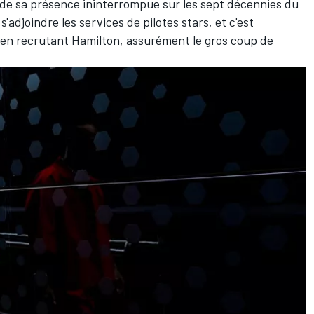
s de sa présence ininterrompue sur les sept décennies du
djoindre les services de pilotes stars, et c'est
u en recrutant Hamilton, assurément le gros coup de