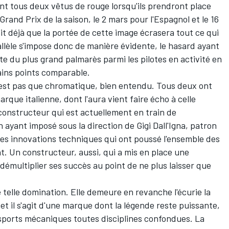
nt tous deux vêtus de rouge lorsqu'ils prendront place
 Grand Prix de la saison, le 2 mars pour l'Espagnol et le 16
sait déjà que la portée de cette image écrasera tout ce qui
allèle s'impose donc de manière évidente, le hasard ayant
te du plus grand palmarès parmi les pilotes en activité en
ains points comparable.
n'est pas que chromatique, bien entendu. Tous deux ont
rque italienne, dont l'aura vient faire écho à celle
constructeur qui est actuellement en train de
 ayant imposé sous la direction de Gigi Dall'Igna, patron
des innovations techniques qui ont poussé l'ensemble des
. Un constructeur, aussi, qui a mis en place une
e démultiplier ses succès
au point de ne plus laisser que
 telle domination. Elle demeure en revanche l'écurie la
1 et il s'agit d'une marque dont la légende reste puissante,
 sports mécaniques toutes disciplines confondues. La