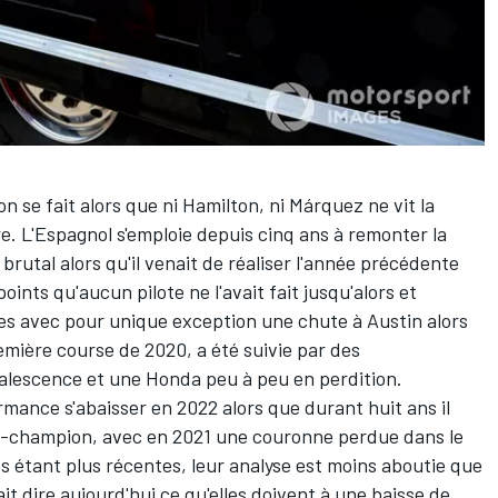
n se fait alors que ni Hamilton, ni Márquez ne vit la
ère. L'Espagnol s'emploie depuis cinq ans à remonter la
brutal alors qu'il venait de réaliser l'année précédente
ints qu'aucun pilote ne l'avait fait jusqu'alors et
es avec pour unique exception une chute à Austin alors
première course de 2020, a été suivie par des
alescence et une Honda peu à peu en perdition.
rmance s'abaisser en 2022 alors que durant huit ans il
ice-champion, avec en 2021 une couronne perdue dans le
és étant plus récentes,
leur analyse
est moins aboutie que
it dire aujourd'hui ce qu'elles doivent à une baisse de