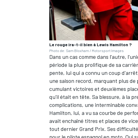
AUTRES CHAMPIONNATS
Le rouge ira-t-il bien à Lewis Hamilton ?
Photo de: Sam Bloxham / Motorsport Images
Dans un cas comme dans l'autre, l'unio
période la plus prolifique de sa carri
pente, lui qui a connu un coup d'arrêt 
une saison record, marquant plus de po
cumulant victoires et deuxièmes plac
qu'il était en tête. Sa blessure, à la 
complications, une interminable conv
Hamilton, lui, a vu sa courbe de perfo
avait enchaîné titres et places de v
tout dernier Grand Prix. Ses difficult
pour le pilote espagnol en moto. Qui sa