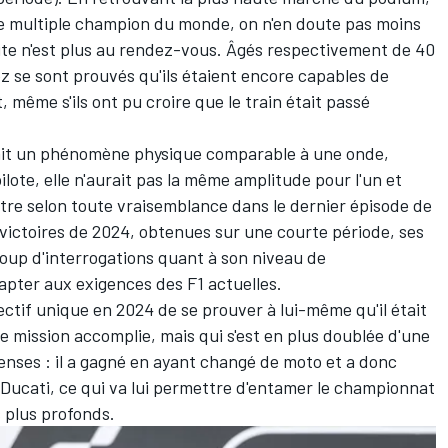
tre multiple champion du monde, on n'en doute pas moins
site n'est plus au rendez-vous. Âgés respectivement de 40
z se sont prouvés qu'ils étaient encore capables de
, même s'ils ont pu croire que le train était passé
 était un phénomène physique comparable à une onde,
lote, elle n'aurait pas la même amplitude pour l'un et
ntre selon toute vraisemblance dans le dernier épisode de
 victoires de 2024, obtenues sur une courte période, ses
oup d'interrogations quant à son niveau de
dapter aux exigences des F1 actuelles.
ectif unique en 2024 de se prouver à lui-même qu'il était
 mission accomplie, mais qui s'est en plus doublée d'une
enses : il a gagné en ayant changé de moto et a donc
 Ducati, ce qui va lui permettre d'entamer le championnat
s plus profonds.