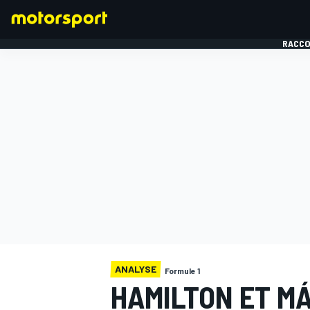
RACCO
FORMULE 1
ANALYSE
Formule 1
HAMILTON ET M