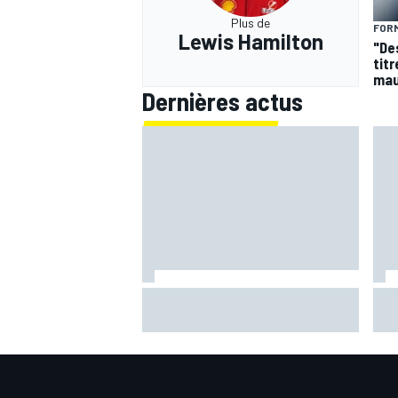
Plus de
FORM
Lewis Hamilton
"De
titr
mau
Dernières actus
Martín retrouve sa base et ses
Chu
sensations : "Une sorte de
limi
bascule mentale"
d'A