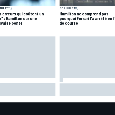
ULE 1
11 j
FORMULE 1
11 j
s erreurs qui coûtent un
Hamilton ne comprend pas
e" : Hamilton sur une
pourquoi Ferrari l'a arrêté en f
vaise pente
de course
te dure à comprendre et KTM
Jack Miller proche d'une déci
tée : le vendredi galère
pour son avenir après le Mot
costa