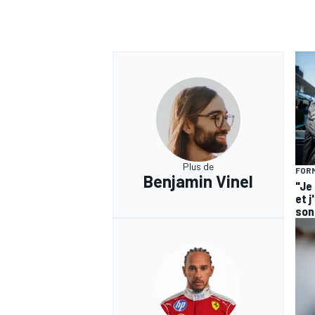
Plus de
FORM
Benjamin Vinel
"Je
et j
son 