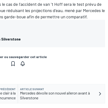
e cas de l'accident de van 't Hoff sera le test prévu de
oue réduisant les projections d'eau, mené par
Mercedes
le
s garde-boue afin de permettre un comparatif.
à Silverstone
er ou sauvegarder cet article
 PRÉCÉDENT
ARTICLE SUIVANT
clair à la
Mercedes dévoile son nouvel aileron avant à
ncurrence
Silverstone