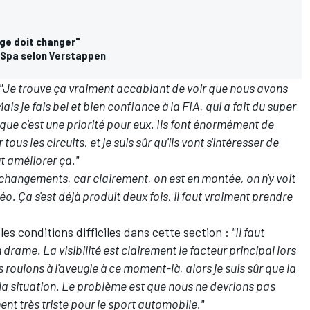
rage doit changer"
 Spa selon Verstappen
"Je trouve ça vraiment accablant de voir que nous avons
s je fais bel et bien confiance à la FIA, qui a fait du super
s que c'est une priorité pour eux. Ils font énormément de
us les circuits, et je suis sûr qu'ils vont s'intéresser de
t améliorer ça."
s changements, car clairement, on est en montée, on n'y voit
. Ça s'est déjà produit deux fois, il faut vraiment prendre
les conditions difficiles dans cette section :
"Il faut
n drame. La visibilité est clairement le facteur principal lors
 roulons à l'aveugle à ce moment-là, alors je suis sûr que la
la situation. Le problème est que nous ne devrions pas
nt très triste pour le sport automobile."