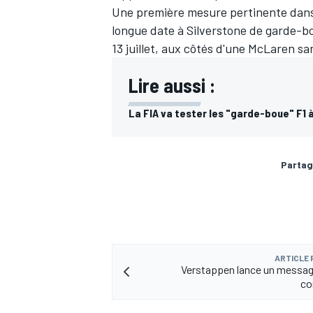
Une première mesure pertinente dans l
longue date à Silverstone de garde-b
13 juillet, aux côtés d'une
McLaren
san
Lire aussi :
La FIA va tester les "garde-boue" F1 
Partag
ARTICLE
Verstappen lance un message 
co