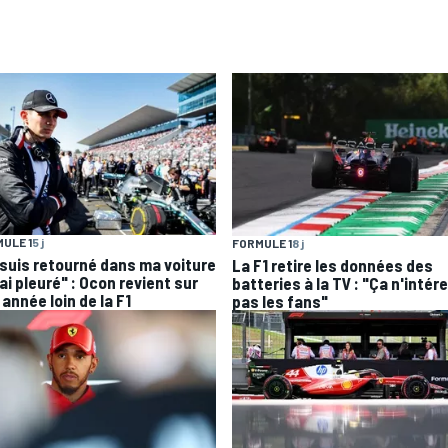
ULE 1
5 j
FORMULE 1
8 j
 suis retourné dans ma voiture
La F1 retire les données des
'ai pleuré" : Ocon revient sur
batteries à la TV : "Ça n'intér
année loin de la F1
pas les fans"