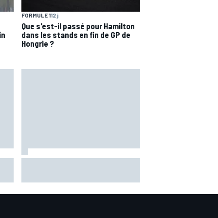
FORMULE 1
12 j
Que s'est-il passé pour Hamilton
in
dans les stands en fin de GP de
Hongrie ?
sion
Bagnaia : "Álex Márquez est
oGP
devenu le pilote de référence
chez Ducati"