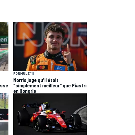
FORMULE 1
11 j
Norris juge qu'il était
esse
"simplement meilleur" que Piastri
en Hongrie