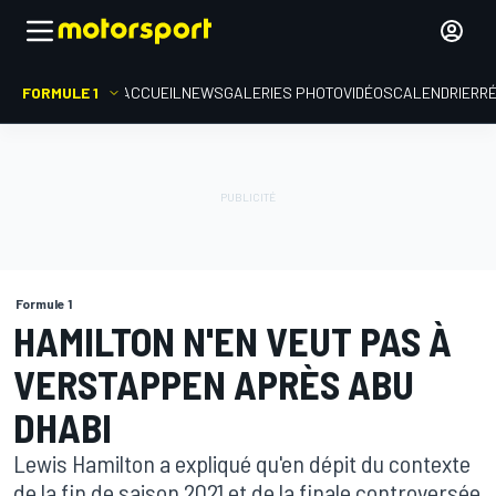
FORMULE 1
ACCUEIL
NEWS
GALERIES PHOTO
VIDÉOS
CALENDRIER
R
Formule 1
HAMILTON N'EN VEUT PAS À
VERSTAPPEN APRÈS ABU
DHABI
Lewis Hamilton a expliqué qu'en dépit du contexte
de la fin de saison 2021 et de la finale controversée