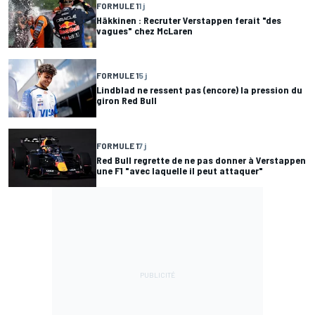
FORMULE 1
1 j
Häkkinen : Recruter Verstappen ferait "des
vagues" chez McLaren
FORMULE 1
5 j
Lindblad ne ressent pas (encore) la pression du
giron Red Bull
FORMULE 1
7 j
Red Bull regrette de ne pas donner à Verstappen
une F1 "avec laquelle il peut attaquer"