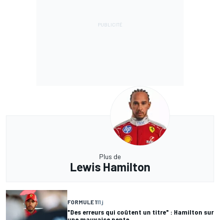
Plus de
Lewis Hamilton
FORMULE 1
11 j
"Des erreurs qui coûtent un titre" : Hamilton sur
une mauvaise pente