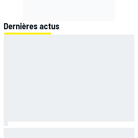
Dernières actus
Marc Márquez démuni face à sa perte de rythme : "Nous
n'avions jamais connu ça"