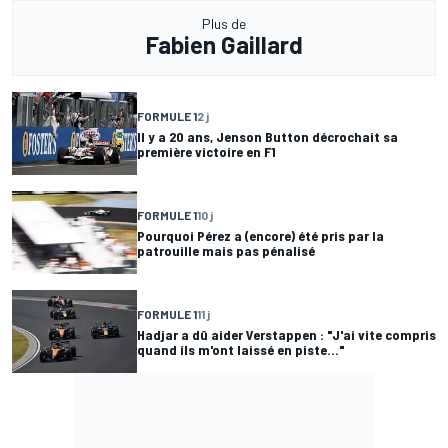
Plus de
Fabien Gaillard
FORMULE 1
2 j
Il y a 20 ans, Jenson Button décrochait sa
première victoire en F1
FORMULE 1
10 j
Pourquoi Pérez a (encore) été pris par la
patrouille mais pas pénalisé
FORMULE 1
11 j
Hadjar a dû aider Verstappen : "J'ai vite compris
quand ils m'ont laissé en piste..."