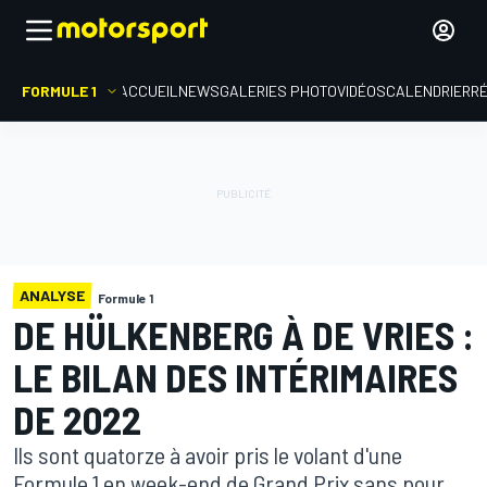
FORMULE 1
ACCUEIL
NEWS
GALERIES PHOTO
VIDÉOS
CALENDRIER
R
ANALYSE
Formule 1
DE HÜLKENBERG À DE VRIES :
LE BILAN DES INTÉRIMAIRES
DE 2022
Ils sont quatorze à avoir pris le volant d'une
Formule 1 en week-end de Grand Prix sans pour