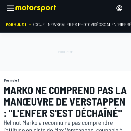
FORMULE 1
ACCUEIL
NEWS
GALERIES PHOTO
VIDÉOS
CALENDRIER
R
Formule 1
MARKO NE COMPREND PAS LA
MANŒUVRE DE VERSTAPPEN
: "L'ENFER S'EST DÉCHAÎNÉ"
Helmut Marko a reconnu ne pas comprendre
l'attitude en piste de Max Verstappen, coupable à