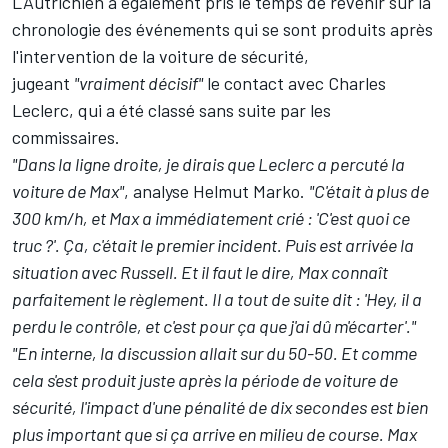
L'Autrichien a également pris le temps de revenir sur la
chronologie des événements qui se sont produits après
l'intervention de la voiture de sécurité,
jugeant
"vraiment décisif"
le contact avec
Charles
Leclerc
, qui a été
classé sans suite par les
commissaires
.
"Dans la ligne droite, je dirais que Leclerc a percuté la
voiture de Max"
, analyse Helmut Marko.
"C'était à plus de
300 km/h, et Max a immédiatement crié : 'C'est quoi ce
truc ?'. Ça, c'était le premier incident. Puis est arrivée la
situation avec Russell. Et il faut le dire, Max connaît
parfaitement le règlement. Il a tout de suite dit : 'Hey, il a
perdu le contrôle, et c'est pour ça que j'ai dû m'écarter'."
"En interne, la discussion allait sur du 50-50. Et comme
cela s'est produit juste après la période de voiture de
sécurité, l'impact d'une pénalité de dix secondes est bien
plus important que si ça arrive en milieu de course. Max