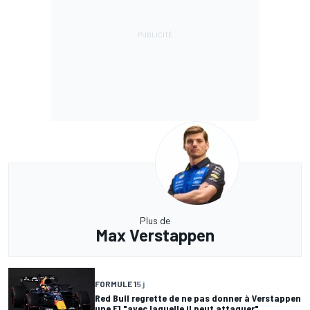
Plus de
Max Verstappen
FORMULE 1
5 j
Red Bull regrette de ne pas donner à Verstappen
une F1 "avec laquelle il peut attaquer"