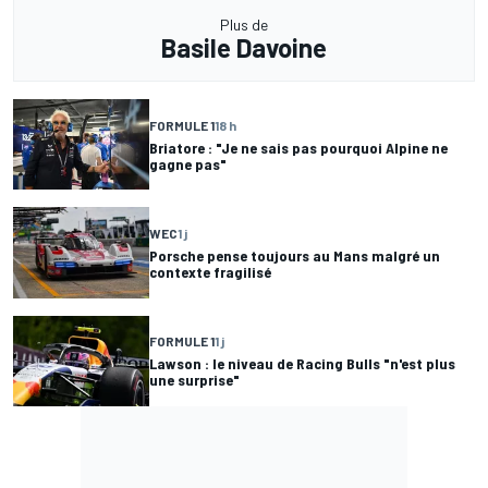
Plus de
Basile Davoine
FORMULE 1
18 h
Briatore : "Je ne sais pas pourquoi Alpine ne
gagne pas"
WEC
1 j
Porsche pense toujours au Mans malgré un
contexte fragilisé
FORMULE 1
1 j
Lawson : le niveau de Racing Bulls "n'est plus
une surprise"