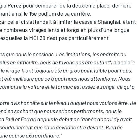
gio Pérez
pour s'emparer de la deuxième place, derrière
hant ainsi le 15e podium de sa carrière.
r celle-ci s'attendait à limiter la casse à Shanghai, étant
e nombreux virages lents et longs en plus d'une longue
 lesquelles la MCL38 n'est pas particulièrement
 que nous le pensions. Les limitations, les endroits où
us en difficulté, nous ne l'avons pas été autant"
, a déclaré
e virage 1, ont toujours été un gros point faible pour nous.
nt été meilleure que ce à quoi nous nous attendions. Nous
nnaître la voiture et le tarmac est assez étrange, ce qui a
tre avis honnête sur le niveau auquel nous voulons être. Je
nd en sachant que nous serions performants, nous le
ed Bull et
Ferrari
depuis le début de l'année donc il n'y avait
soudainement que nous devrions être devant. Rien ne
 une course extraordinaire."