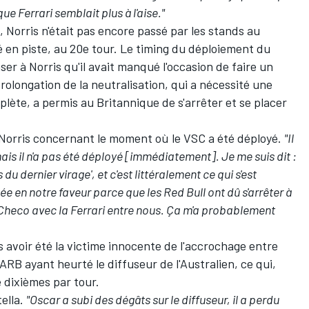
e Ferrari semblait plus à l'aise."
Norris n'était pas encore passé par les stands au
é en piste, au 20e tour. Le timing du déploiement du
ser à Norris qu'il avait manqué l'occasion de faire un
rolongation de la neutralisation, qui a nécessité une
lète, a permis au Britannique de s'arrêter et se placer
é Norris concernant le moment où le VSC a été déployé.
"Il
 mais il n'a pas été déployé [immédiatement]. Je me suis dit :
 du dernier virage', et c'est littéralement ce qui s'est
e en notre faveur parce que les Red Bull ont dû s'arrêter à
Checo avec la Ferrari entre nous. Ça m'a probablement
 avoir été la victime innocente de l'accrochage entre
ARB
ayant heurté le diffuseur de l'Australien, ce qui,
e dixièmes par tour.
tella.
"Oscar a subi des dégâts sur le diffuseur, il a perdu