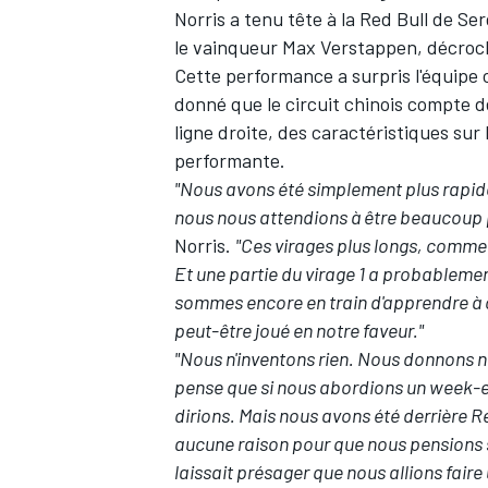
Norris a tenu tête à la
Red Bull
de
Ser
le vainqueur
Max Verstappen
, décroc
Cette performance a surpris l'équipe ca
donné que le circuit chinois compte d
ligne droite, des caractéristiques sur
performante.
"Nous avons été simplement plus rapides
nous nous attendions à être beaucoup pl
Norris.
"Ces virages plus longs, comme l
Et une partie du virage 1 a probableme
sommes encore en train d'apprendre à co
peut-être joué en notre faveur."
"Nous n'inventons rien. Nous donnons no
pense que si nous abordions un week-e
dirions. Mais nous avons été derrière R
aucune raison pour que nous pensions 
laissait présager que nous allions faire