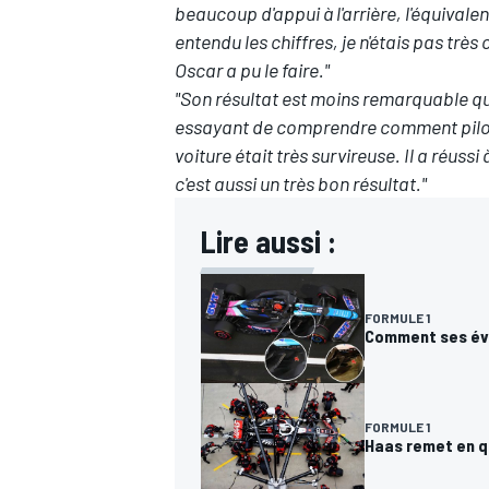
beaucoup d'appui à l'arrière, l'équiva
entendu les chiffres, je n'étais pas trè
Oscar a pu le faire."
"Son résultat est moins remarquable que
essayant de comprendre comment piloter
voiture était très survireuse. Il a réuss
c'est aussi un très bon résultat."
Lire aussi :
FORMULE 1
Comment ses évo
FORMULE 1
Haas remet en q