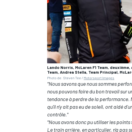
AUTRES CHAMPIONNATS
Lando Norris, McLaren F1 Team, deuxième, 
Team, Andrea Stella, Team Principal, McLa
Photo de: Steven Tee /
Motorsport Images
"Nous savons que nous sommes perfor
nous pouvons faire du bon travail sur u
tendance à perdre de la performance. Mai
qu'il n'y ait pas eu de soleil, ont aidé 
contrôle."
"Nous avons donc pu utiliser les points 
Le train arrière, en particulier, n'a pas 