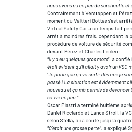
nous avons eu un peu de surchauffe et qu
Contrairement à Verstappen et Pérez, 
moment où
Valtteri Bottas
s'est arrêt
Virtual Safety Car a un temps fait pen
arrêt à moindres frais, cependant la p
procédure de voiture de sécurité comp
devant Pérez et
Charles Leclerc
.
"Il y a eu quelques gros mots"
, a confi
était évident qu'il allait y avoir un VSC
'Je parie que ça va sortir dès que je sors
passé !
La situation est évidemment allé
nouveau et ça m'a permis de devancer 
sauvé un peu."
Oscar Piastri
a terminé huitième après
Daniel Ricciardo
et
Lance Stroll
, la
VC
selon Stella, lui a coûté jusqu'à quatr
"C'était une grosse perte"
, a expliqué S