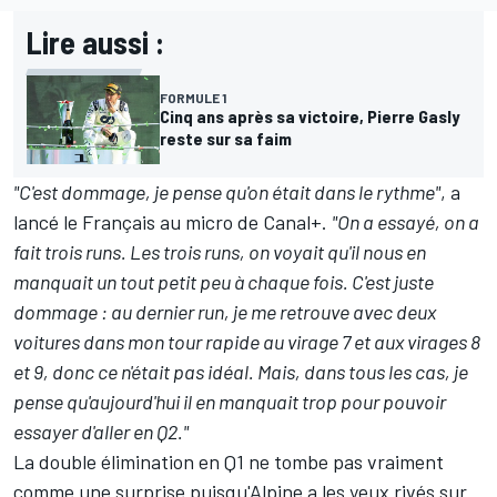
Lire aussi :
FORMULE 1
Cinq ans après sa victoire, Pierre Gasly
reste sur sa faim
"C'est dommage, je pense qu'on était dans le rythme"
, a
lancé le Français au micro de Canal+.
"On a essayé, on a
fait trois runs. Les trois runs, on voyait qu'il nous en
manquait un tout petit peu à chaque fois. C'est juste
dommage : au dernier run, je me retrouve avec deux
voitures dans mon tour rapide au virage 7 et aux virages 8
et 9, donc ce n'était pas idéal. Mais, dans tous les cas, je
pense qu'aujourd'hui il en manquait trop pour pouvoir
essayer d'aller en Q2."
La double élimination en Q1 ne tombe pas vraiment
comme une surprise puisqu'Alpine a les yeux rivés sur