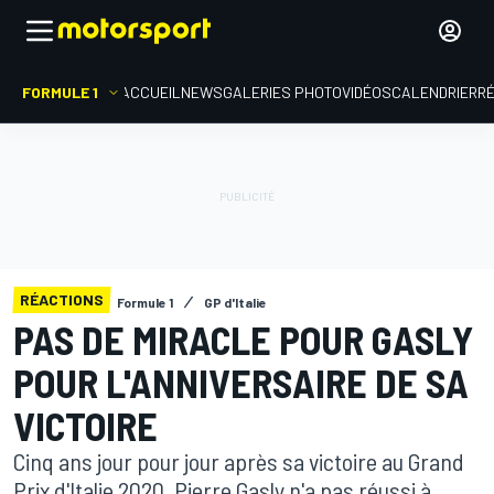
FORMULE 1
ACCUEIL
NEWS
GALERIES PHOTO
VIDÉOS
CALENDRIER
R
RÉACTIONS
Formule 1
GP d'Italie
PAS DE MIRACLE POUR GASLY
POUR L'ANNIVERSAIRE DE SA
VICTOIRE
Cinq ans jour pour jour après sa victoire au Grand
Prix d'Italie 2020, Pierre Gasly n'a pas réussi à