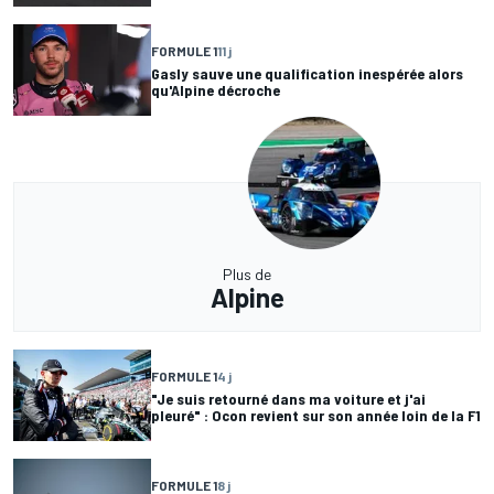
FORMULE 1
11 j
Gasly sauve une qualification inespérée alors
qu'Alpine décroche
Plus de
Alpine
FORMULE 1
4 j
"Je suis retourné dans ma voiture et j'ai
pleuré" : Ocon revient sur son année loin de la F1
FORMULE 1
8 j