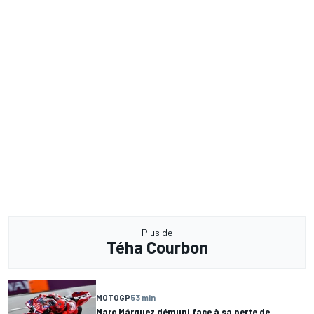
Plus de
Téha Courbon
MOTOGP
53 min
Marc Márquez démuni face à sa perte de