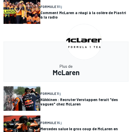
FORMULE 1
11 j
Comment McLaren a réagi à la colère de Piastri
à la radio
Plus de
McLaren
FORMULE 1
1 j
Häkkinen : Recruter Verstappen ferait "des
vagues" chez McLaren
FORMULE 1
5 j
Mercedes salue le gros coup de McLaren en