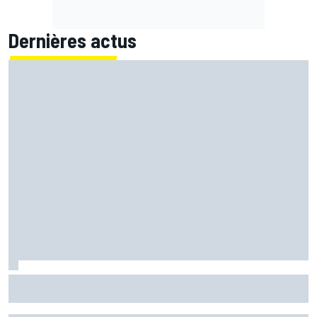
Dernières actus
Bagnaia : "Álex Márquez est devenu le pilote de référence
chez Ducati"