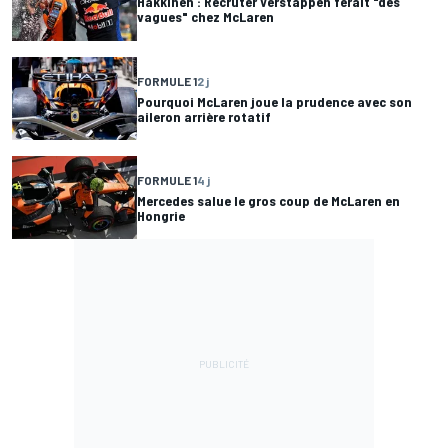
Häkkinen : Recruter Verstappen ferait "des
vagues" chez McLaren
FORMULE 1
2 j
Pourquoi McLaren joue la prudence avec son
aileron arrière rotatif
FORMULE 1
4 j
Mercedes salue le gros coup de McLaren en
Hongrie