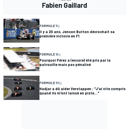
Fabien Gaillard
FORMULE 1
1 j
Il y a 20 ans, Jenson Button décrochait sa
première victoire en F1
FORMULE 1
9 j
Pourquoi Pérez a (encore) été pris par la
patrouille mais pas pénalisé
FORMULE 1
10 j
Hadjar a dû aider Verstappen : "J'ai vite compris
quand ils m'ont laissé en piste..."