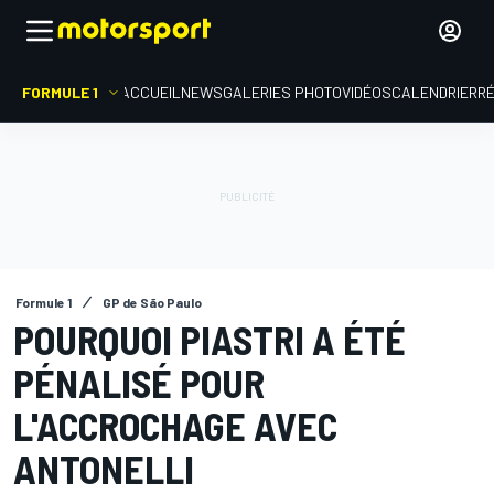
FORMULE 1
ACCUEIL
NEWS
GALERIES PHOTO
VIDÉOS
CALENDRIER
R
Formule 1
GP de São Paulo
POURQUOI PIASTRI A ÉTÉ
PÉNALISÉ POUR
L'ACCROCHAGE AVEC
ANTONELLI