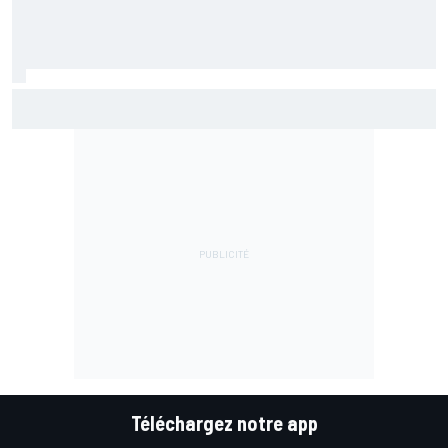
Marc Márquez assume enfin : "Le favori, c'est moi, non ?"
Téléchargez notre app