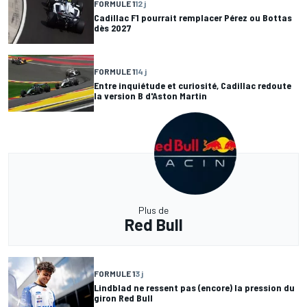
FORMULE 1
12 j
Cadillac F1 pourrait remplacer Pérez ou Bottas
dès 2027
FORMULE 1
14 j
Entre inquiétude et curiosité, Cadillac redoute
la version B d'Aston Martin
Plus de
Red Bull
FORMULE 1
3 j
Lindblad ne ressent pas (encore) la pression du
giron Red Bull