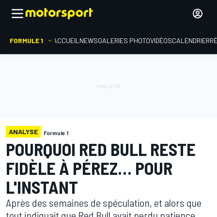
FORMULE 1
ACCUEIL
NEWS
GALERIES PHOTO
VIDÉOS
CALENDRIER
R
ANALYSE
Formule 1
POURQUOI RED BULL RESTE
FIDÈLE À PÉREZ… POUR
L'INSTANT
Après des semaines de spéculation, et alors que
tout indiquait que Red Bull avait perdu patience