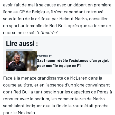
avoir fait de mal à sa cause avec un départ en première
ligne au GP de Belgique, il s’est cependant retrouvé
sous le feu de la critique par Helmut Marko, conseiller
en sport automobile de Red Bull,
après que sa forme en
course ne se soit
"effondrée"
.
Lire aussi :
FORMULE 1
Szafnauer révèle l'existence d'un projet
pour une 11e équipe en F1
Face à la menace grandissante de
McLaren
dans la
course au titre, et en l'absence d’un signe convaincant
dont Red Bull a tant besoin sur les capacités de Pérez à
renouer avec le podium, les commentaires de Marko
semblaient indiquer que la fin de la route était proche
pour le Mexicain.