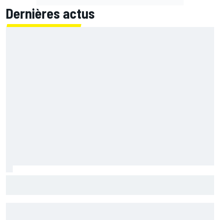
Dernières actus
Quartararo n'a jamais discuté de 2027 avec Yamaha :
"J'avais besoin d'air frais"