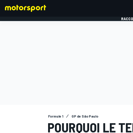
RACCO
FORMULE 1
Formule 1
GP de São Paulo
POURQUOI LE TE