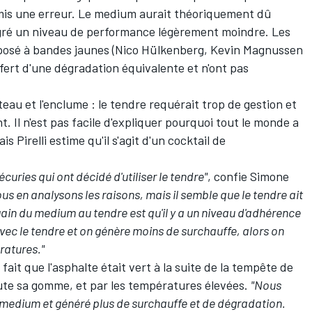
mis une erreur. Le medium aurait théoriquement dû
lgré un niveau de performance légèrement moindre. Les
posé à bandes jaunes (
Nico Hülkenberg
,
Kevin Magnussen
ffert d'une dégradation équivalente et n'ont pas
eau et l'enclume : le tendre requérait trop de gestion et
. Il n'est pas facile d'expliquer pourquoi tout le monde a
 Pirelli estime qu'il s'agit d'un cocktail de
curies qui ont décidé d'utiliser le tendre"
, confie Simone
us en analysons les raisons, mais il semble que le tendre ait
gain du medium au tendre est qu'il y a un niveau d'adhérence
avec le tendre et on génère moins de surchauffe, alors on
ratures."
fait que l'asphalte était vert à la suite de la tempête de
toute sa gomme, et par les températures élevées.
"Nous
u medium et généré plus de surchauffe et de dégradation.