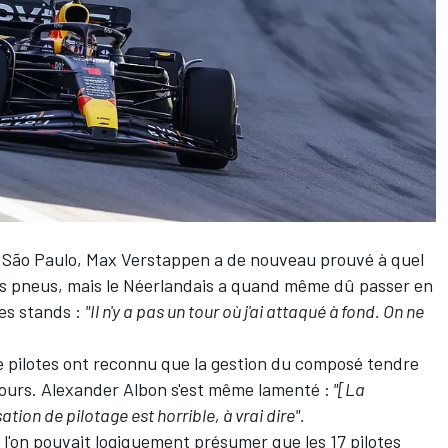
 São Paulo,
Max Verstappen
a de nouveau prouvé à quel
es pneus, mais le Néerlandais a quand même dû passer en
es stands :
"Il n'y a pas un tour où j'ai attaqué à fond. On ne
e pilotes ont reconnu que la gestion du composé tendre
tours.
Alexander Albon
s'est même lamenté :
"[La
ion de pilotage est horrible, à vrai dire".
, l'on pouvait logiquement présumer que les 17 pilotes