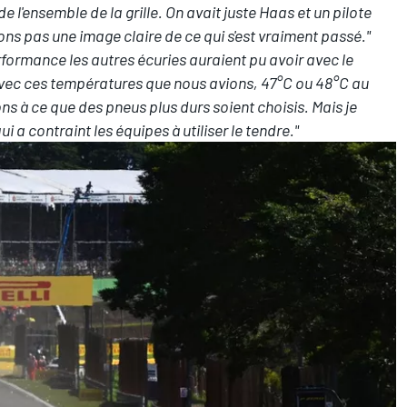
e l'ensemble de la grille. On avait juste Haas et un pilote
ns pas une image claire de ce qui s'est vraiment passé."
formance les autres écuries auraient pu avoir avec le
'avec ces températures que nous avions, 47°C ou 48°C au
s à ce que des pneus plus durs soient choisis. Mais je
qui a contraint les équipes à utiliser le tendre."