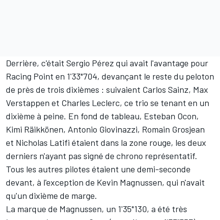
Derrière, c'était
Sergio Pérez
qui avait l'avantage pour
Racing Point en 1'33"704, devançant le reste du peloton
de près de trois dixièmes : suivaient
Carlos Sainz
,
Max
Verstappen
et
Charles Leclerc
, ce trio se tenant en un
dixième à peine. En fond de tableau,
Esteban Ocon
,
Kimi Räikkönen
,
Antonio Giovinazzi
,
Romain Grosjean
et
Nicholas Latifi
étaient dans la zone rouge, les deux
derniers n'ayant pas signé de chrono représentatif.
Tous les autres pilotes étaient une demi-seconde
devant, à l'exception de
Kevin Magnussen
, qui n'avait
qu'un dixième de marge.
La marque de Magnussen, un 1'35"130, a été très