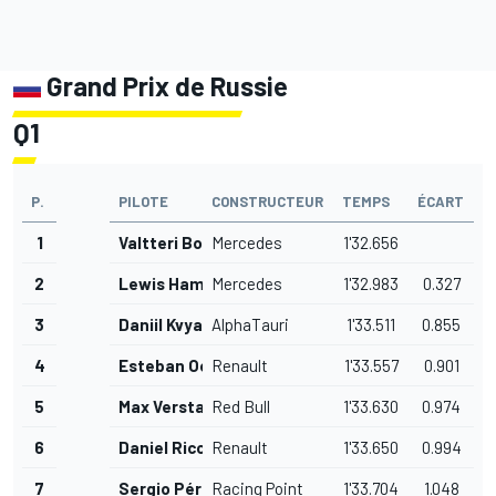
Grand Prix de Russie
Q1
P.
PILOTE
CONSTRUCTEUR
TEMPS
ÉCART
1
Valtteri Bottas
Mercedes
1'32.656
2
Lewis Hamilton
Mercedes
1'32.983
0.327
3
Daniil Kvyat
AlphaTauri
1'33.511
0.855
4
Esteban Ocon
Renault
1'33.557
0.901
5
Max Verstappen
Red Bull
1'33.630
0.974
6
Daniel Ricciardo
Renault
1'33.650
0.994
7
Sergio Pérez
Racing Point
1'33.704
1.048