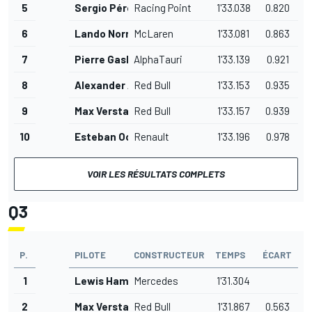
5
Sergio Pérez
Racing Point
1'33.038
0.820
6
Lando Norris
McLaren
1'33.081
0.863
7
Pierre Gasly
AlphaTauri
1'33.139
0.921
8
Alexander Albon
Red Bull
1'33.153
0.935
9
Max Verstappen
Red Bull
1'33.157
0.939
10
Esteban Ocon
Renault
1'33.196
0.978
VOIR LES RÉSULTATS COMPLETS
Q3
P.
PILOTE
CONSTRUCTEUR
TEMPS
ÉCART
1
Lewis Hamilton
Mercedes
1'31.304
2
Max Verstappen
Red Bull
1'31.867
0.563