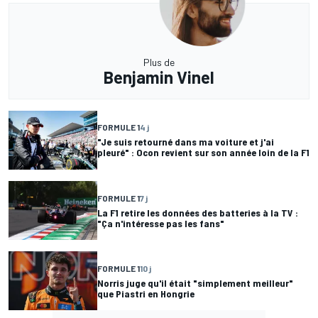
Plus de
Benjamin Vinel
FORMULE 1
4 j
"Je suis retourné dans ma voiture et j'ai
pleuré" : Ocon revient sur son année loin de la F1
FORMULE 1
7 j
La F1 retire les données des batteries à la TV :
"Ça n'intéresse pas les fans"
FORMULE 1
10 j
Norris juge qu'il était "simplement meilleur"
que Piastri en Hongrie