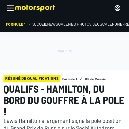
FORMULE 1
ACCUEIL
NEWS
GALERIES PHOTO
VIDÉOS
CALENDRIER
R
RÉSUMÉ DE QUALIFICATIONS
Formule 1
GP de Russie
QUALIFS - HAMILTON, DU
BORD DU GOUFFRE À LA POLE
!
Lewis Hamilton a largement signé la pole position
du Grand Prix de Russie sur le Sochi Autodrom