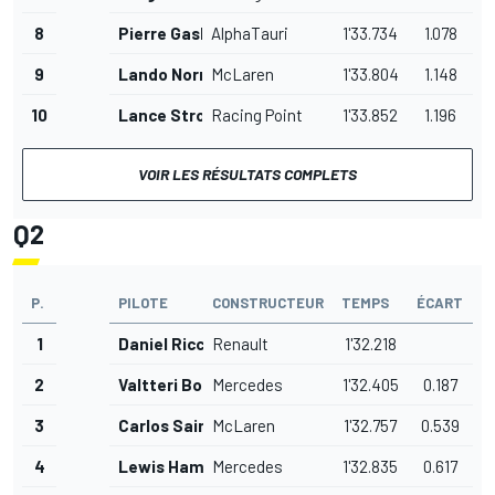
8
Pierre Gasly
AlphaTauri
1'33.734
1.078
9
Lando Norris
McLaren
1'33.804
1.148
10
Lance Stroll
Racing Point
1'33.852
1.196
VOIR LES RÉSULTATS COMPLETS
Q2
P.
PILOTE
CONSTRUCTEUR
TEMPS
ÉCART
1
Daniel Ricciardo
Renault
1'32.218
2
Valtteri Bottas
Mercedes
1'32.405
0.187
3
Carlos Sainz Jr.
McLaren
1'32.757
0.539
4
Lewis Hamilton
Mercedes
1'32.835
0.617