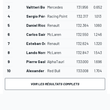
3
Valtteri Bottas
Mercedes
1'31.956
0.652
4
Sergio Pérez
Racing Point
1'32.317
1.013
5
Daniel Ricciardo
Renault
1'32.364
1.060
6
Carlos Sainz Jr.
McLaren
1'32.550
1.246
7
Esteban Ocon
Renault
1'32.624
1.320
8
Lando Norris
McLaren
1'32.847
1.543
9
Pierre Gasly
AlphaTauri
1'33.000
1.696
10
Alexander Albon
Red Bull
1'33.008
1.704
VOIR LES RÉSULTATS COMPLETS