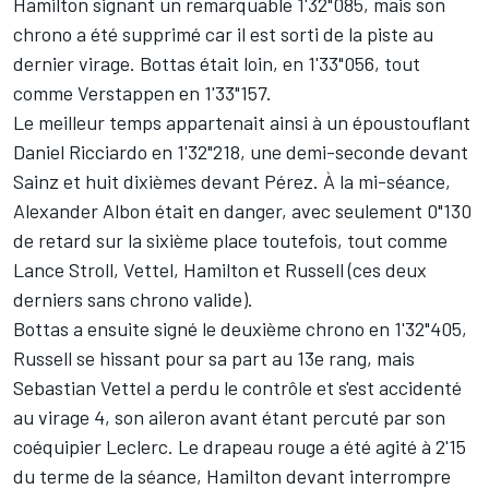
Hamilton signant un remarquable 1'32"085, mais son
chrono a été supprimé car il est sorti de la piste au
dernier virage. Bottas était loin, en 1'33"056, tout
comme Verstappen en 1'33"157.
Le meilleur temps appartenait ainsi à un époustouflant
Daniel Ricciardo
en 1'32"218, une demi-seconde devant
Sainz et huit dixièmes devant Pérez. À la mi-séance,
Alexander Albon
était en danger, avec seulement 0"130
de retard sur la sixième place toutefois, tout comme
Lance Stroll
, Vettel, Hamilton et Russell (ces deux
derniers sans chrono valide).
Bottas a ensuite signé le deuxième chrono en 1'32"405,
Russell se hissant pour sa part au 13e rang, mais
Sebastian Vettel
a perdu le contrôle et s'est accidenté
au virage 4, son aileron avant étant percuté par son
coéquipier Leclerc. Le drapeau rouge a été agité à 2'15
du terme de la séance, Hamilton devant interrompre