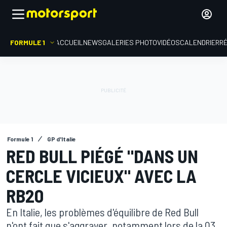
FORMULE 1
ACCUEIL
NEWS
GALERIES PHOTO
VIDÉOS
CALENDRIER
R
Formule 1
GP d'Italie
RED BULL PIÉGÉ "DANS UN
CERCLE VICIEUX" AVEC LA
RB20
En Italie, les problèmes d'équilibre de Red Bull
n'ont fait que s'aggraver, notamment lors de la Q3.