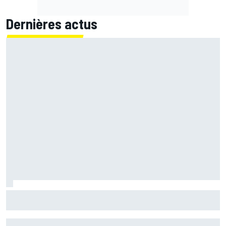
Dernières actus
Quartararo n'a jamais discuté de 2027 avec Yamaha :
"J'avais besoin d'air frais"