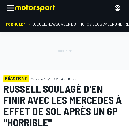
FORMULE 1
ACCUEIL
NEWS
GALERIES PHOTO
VIDÉOS
CALENDRIER
R
RÉACTIONS
Formule 1
GP d'Abu Dhabi
RUSSELL SOULAGÉ D'EN
FINIR AVEC LES MERCEDES À
EFFET DE SOL APRÈS UN GP
"HORRIBLE"