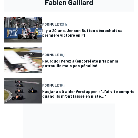
Fabien Gaillard
FORMULE 1
21 h
Il y a 20 ans, Jenson Button décrochait sa
première victoire en F1
FORMULE 1
8 j
Pourquoi Pérez a (encore) été pris par la
patrouille mais pas pénalisé
FORMULE 1
9 j
Hadjar a dû aider Verstappen : "J'ai vite compris
quand ils m'ont laissé en piste..."