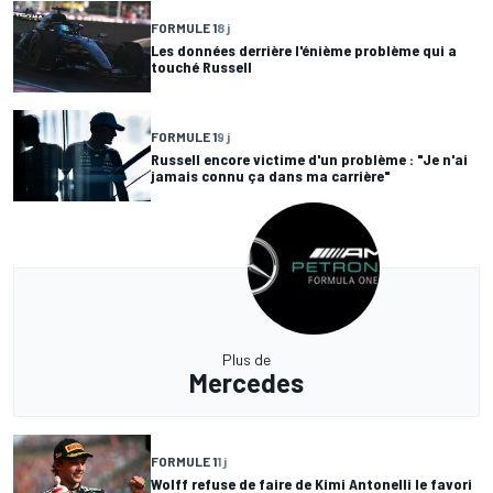
FORMULE 1
8 j
Les données derrière l'énième problème qui a
touché Russell
FORMULE 1
9 j
Russell encore victime d'un problème : "Je n'ai
jamais connu ça dans ma carrière"
Plus de
Mercedes
FORMULE 1
1 j
Wolff refuse de faire de Kimi Antonelli le favori