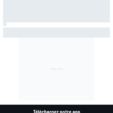
Marc Márquez assume enfin : "Le favori, c'est moi, non ?"
Téléchargez notre app