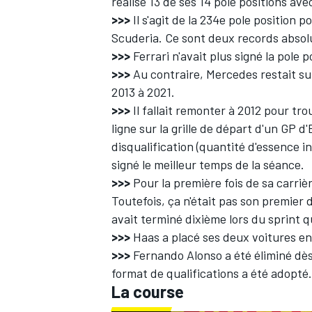
réalisé 13 de ses 14 pole positions ave
>>>
Il s'agit de la 234e pole position p
Scuderia. Ce sont deux records absol
>>>
Ferrari n'avait plus signé la pole
>>>
Au contraire,
Mercedes
restait su
2013 à 2021.
>>>
Il fallait remonter à 2012 pour tr
ligne sur la grille de départ d'un GP d'
disqualification (quantité d'essence i
signé le meilleur temps de la séance.
>>>
Pour la première fois de sa carriè
Toutefois, ça n'était pas son premier dé
avait terminé dixième lors du sprint qu
>>>
Haas a placé ses deux voitures en 
>>>
Fernando Alonso a été éliminé dès 
format de qualifications a été adopté.
La course