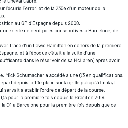
c le Cheval Cabré.
our l'écurie Ferrari et de la 235e d'un moteur de la
us.
 position au GP d'Espagne depuis 2008.
r une série de neuf poles consécutives à Barcelone, de
ouver trace d'un
Lewis Hamilton
en dehors de la première
Espagne, et à l'époque c'était à la suite d'une
nsuffisante dans le réservoir de sa
McLaren
) après avoir
re,
Mick Schumacher
a accédé à une Q3 en qualifications.
part depuis la 10e place sur la grille puisqu'à Imola, il
i servait à établir l'ordre de départ de la course.
Q3 pour la première fois depuis le Brésil en 2019.
la Q1 à Barcelone pour la première fois depuis que ce