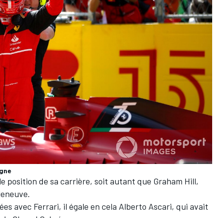
agne
ole position de sa carrière, soit autant que Graham Hill,
leneuve
.
nées avec
Ferrari
, il égale en cela Alberto Ascari, qui avait