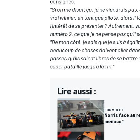
consignes.
"Si on me disait ça, je ne viendrais pas. J
vrai winner, en tant que pilote, alors il
l'intérêt de se présenter
? Autrement, vo
numéro 2, ce que je ne pense pas qu'il s
AUTRES CHAMPIONNATS
"De mon côté, je sais que je suis à égal
beaucoup de choses doivent aller dans
passer, qu'ils soient libres de se battr
super bataille jusqu'à la fin."
Lire aussi :
FORMULE 1
Norris face au r
menace"