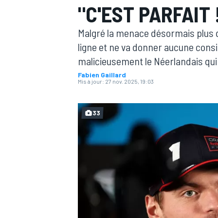
"C'EST PARFAIT
Malgré la menace désormais plus 
ligne et ne va donner aucune consi
malicieusement le Néerlandais qui 
Fabien Gaillard
MOTOGP
Mis à jour:
27 nov. 2025, 19:03
33