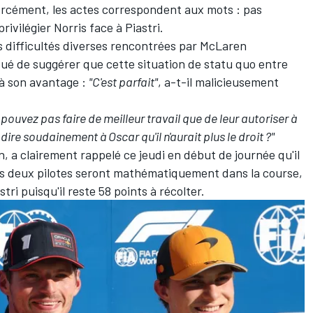
forcément, les actes correspondent aux mots
: pas
vilégier Norris face à Piastri.
s difficultés diverses rencontrées par McLaren
é de suggérer que cette situation de statu quo entre
 à son avantage :
"C'est parfait"
, a-t-il malicieusement
pouvez pas faire de meilleur travail que de leur autoriser à
dire soudainement à Oscar qu'il n'aurait plus le droit
?"
n, a clairement rappelé ce jeudi en début de journée qu'
il
ses deux pilotes seront mathématiquement dans la course
,
ri puisqu'il reste 58 points à récolter.