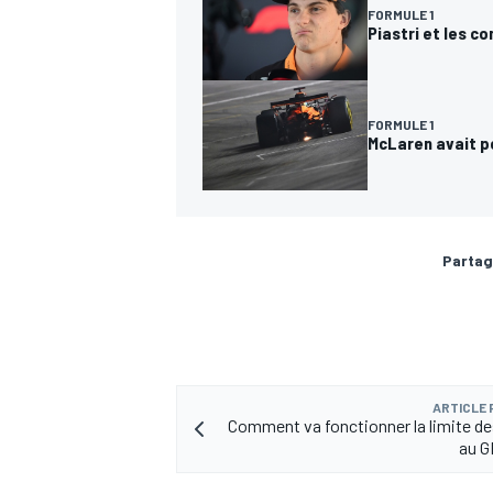
FORMULE 1
Piastri et les co
FORMULE 1
McLaren avait po
Partag
ARTICLE
Comment va fonctionner la limite de
au G