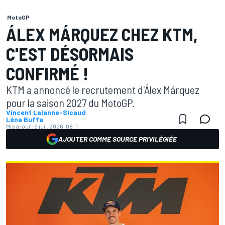
MotoGP
ÁLEX MÁRQUEZ CHEZ KTM,
C'EST DÉSORMAIS
CONFIRMÉ !
KTM a annoncé le recrutement d'Álex Márquez
pour la saison 2027 du MotoGP.
Vincent Lalanne-Sicaud
Léna Buffa
Mis à jour:
6 juil. 2026, 08:11
AJOUTER COMME SOURCE PRIVILÉGIÉE