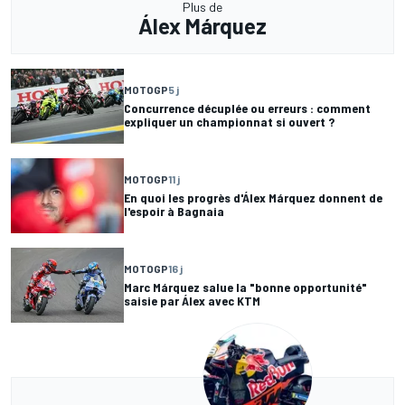
Plus de
Álex Márquez
MOTOGP
5 j
Concurrence décuplée ou erreurs : comment
expliquer un championnat si ouvert ?
MOTOGP
11 j
En quoi les progrès d'Álex Márquez donnent de
l'espoir à Bagnaia
MOTOGP
16 j
Marc Márquez salue la "bonne opportunité"
saisie par Álex avec KTM