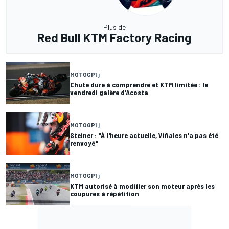
Plus de
Red Bull KTM Factory Racing
MOTOGP
1 j
Chute dure à comprendre et KTM limitée : le
vendredi galère d'Acosta
MOTOGP
1 j
Steiner : "À l'heure actuelle, Viñales n'a pas été
renvoyé"
MOTOGP
1 j
KTM autorisé à modifier son moteur après les
coupures à répétition