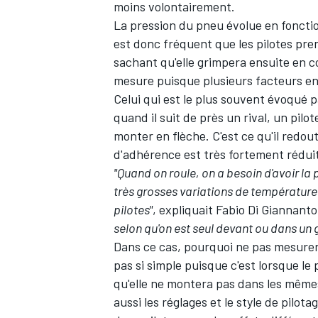
moins volontairement.
La pression du pneu évolue en fonctio
est donc fréquent que les pilotes pre
sachant qu'elle grimpera ensuite en c
mesure puisque plusieurs facteurs e
Celui qui est le plus souvent évoqué p
quand il suit de près un rival, un pilo
monter en flèche. C'est ce qu'il redou
d'adhérence est très fortement rédui
"Quand on roule, on a besoin d'avoir la 
très grosses variations de températures
pilotes"
,
expliquait
Fabio Di Giannanto
selon qu'on est seul devant ou dans un 
Dans ce cas, pourquoi ne pas mesurer l
pas si simple puisque c'est lorsque le 
qu'elle ne montera pas dans les mêmes
aussi les réglages et le style de pilo