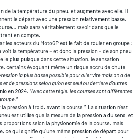
n de la température du pneu, et augmente avec elle. Il
nnent le départ avec une pression relativement basse,
ourse... mais sans véritablement savoir dans quelle
ntrent en compte.
ar les acteurs du MotoGP est le fait de rouler en groupe :
te voit la température – et donc la pression – de son pneu
te le plus puisque dans cette situation, le sensation
te, certains évoquant même un risque accru de chute.
pression la plus basse possible pour aller vite mais on a de
 et de pressions selon qu'on est seul ou derrière d'autres
nio
en 2024.
"Avec cette règle, les courses sont différentes
groupe."
a pression à froid, avant la course ? La situation n'est
pneu est utilisé que la mesure de la pression a du sens, et
 proportions selon la physionomie de la course, mais
tage, ce qui signifie qu'une même pression de départ pour