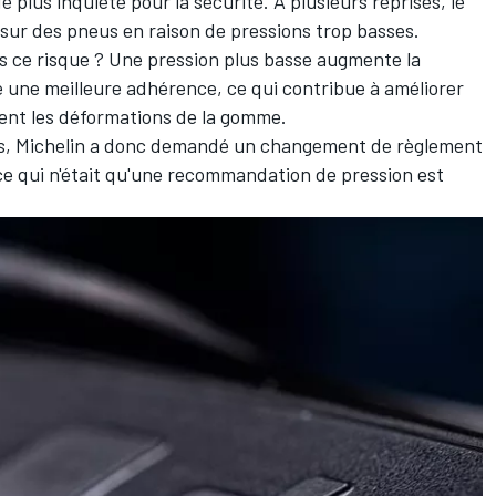
de plus inquiété pour la sécurité. À plusieurs reprises, le
sur des pneus en raison de pressions trop basses.
ls ce risque ? Une pression plus basse augmente la
re une meilleure adhérence, ce qui contribue à améliorer
ent les déformations de la gomme.
uits, Michelin a donc demandé un changement de règlement
e qui n'était qu'une recommandation de pression est
.