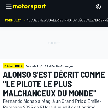
FORMULE 1
ACCUEIL
NEWS
GALERIES PHOTO
VIDÉOS
CALENDRIER
R
RÉACTIONS
Formule 1
GP d'Émilie-Romagne
ALONSO S'EST DÉCRIT COMME
"LE PILOTE LE PLUS
MALCHANCEUX DU MONDE"
Fernando Alonso a réagi à un Grand Prix d'Émilie-
Romagne 2025 de F1 lors duquel il s'est estimé