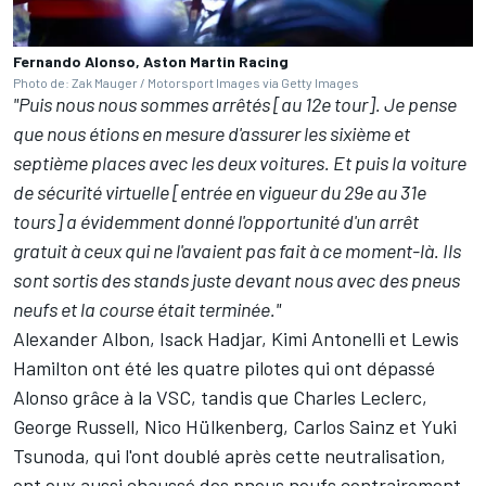
Fernando Alonso, Aston Martin Racing
Photo de: Zak Mauger / Motorsport Images via Getty Images
"Puis nous nous sommes arrêtés [au 12e tour]. Je pense
que nous étions en mesure d'assurer les sixième et
septième places avec les deux voitures. Et puis la voiture
de sécurité virtuelle [entrée en vigueur du 29e au 31e
tours] a évidemment donné l'opportunité d'un arrêt
gratuit à ceux qui ne l'avaient pas fait à ce moment-là. Ils
sont sortis des stands juste devant nous avec des pneus
neufs et la course était terminée."
Alexander Albon
,
Isack Hadjar
,
Kimi Antonelli
et
Lewis
Hamilton
ont été les quatre pilotes qui ont dépassé
Alonso grâce à la VSC, tandis que
Charles Leclerc
,
George Russell,
Nico Hülkenberg
,
Carlos Sainz
et
Yuki
Tsunoda
, qui l'ont doublé après cette neutralisation,
ont eux aussi chaussé des pneus neufs contrairement