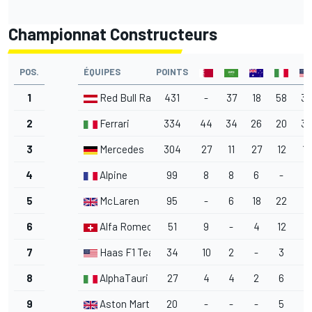
Championnat Constructeurs
POS.
ÉQUIPES
POINTS
1
Red Bull Racing
431
-
37
18
58
38
2
Ferrari
334
44
34
26
20
33
3
Mercedes
304
27
11
27
12
18
4
Alpine
99
8
8
6
-
4
5
McLaren
95
-
6
18
22
-
6
Alfa Romeo
51
9
-
4
12
6
7
Haas F1 Team
34
10
2
-
3
-
8
AlphaTauri
27
4
4
2
6
-
9
Aston Martin Racing
20
-
-
-
5
1