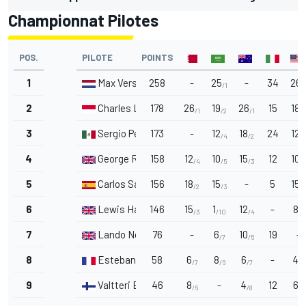
Championnat Pilotes
POS.
PILOTE
POINTS
1
Max Verstappen
258
-
25
-
34
26
/1
/
2
Charles Leclerc
178
26
19
26
15
18
/1
/2
/1
/2
3
Sergio Pérez
173
-
12
18
24
12
/4
/2
/
4
George Russell
158
12
10
15
12
10
/4
/5
/3
/
5
Carlos Sainz Jr.
156
18
15
-
5
15
/2
/3
/
6
Lewis Hamilton
146
15
1
12
-
8
/3
/10
/4
/6
7
Lando Norris
76
-
6
10
19
-
/7
/5
8
Esteban Ocon
58
6
8
6
-
4
/7
/6
/7
/8
9
Valtteri Bottas
46
8
-
4
12
6
/6
/8
/7