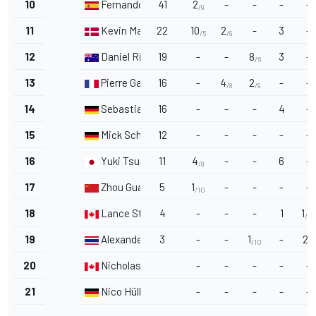
10
Fernando Alonso
41
2
-
-
-
-
/9
11
Kevin Magnussen
22
10
2
-
3
-
/5
/9
12
Daniel Ricciardo
19
-
-
8
3
-
/6
13
Pierre Gasly
16
-
4
2
-
-
/8
/9
14
Sebastian Vettel
16
-
-
-
4
-
15
Mick Schumacher
12
-
-
-
-
-
16
Yuki Tsunoda
11
4
-
-
6
-
/8
17
Zhou Guanyu
5
1
-
-
-
-
/10
18
Lance Stroll
4
-
-
-
1
1
/10
19
Alexander Albon
3
-
-
1
-
2
/10
/9
20
Nicholas Latifi
-
-
-
-
-
21
Nico Hülkenberg
-
-
-
-
-