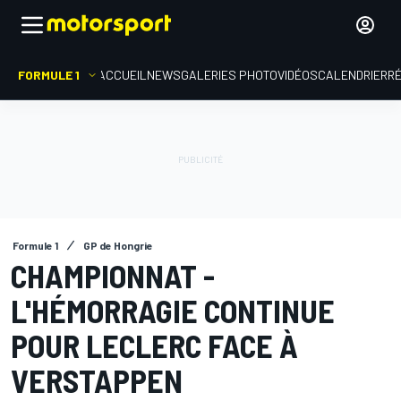
FORMULE 1
ACCUEIL
NEWS
GALERIES PHOTO
VIDÉOS
CALENDRIER
R
Formule 1
GP de Hongrie
CHAMPIONNAT -
L'HÉMORRAGIE CONTINUE
POUR LECLERC FACE À
VERSTAPPEN