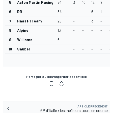
5
Aston Martin Racing
74
3
10
12
8
7
6
RB
34
-
-
6
1
-
7
Haas F1 Team
28
-
1
3
-
1
8
Alpine
13
-
-
-
-
-
9
Williams
6
-
-
-
-
-
10
Sauber
-
-
-
-
-
Partager ou sauvegarder cet article
ARTICLE PRÉCÉDENT
GP d'Italie : les meilleurs tours en course