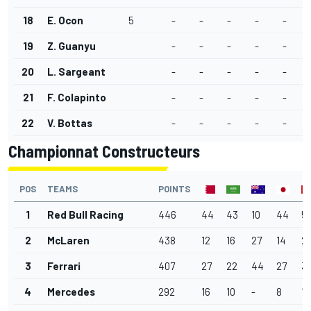
18
E. Ocon
5
-
-
-
-
-
1
19
Z. Guanyu
-
-
-
-
-
20
L. Sargeant
-
-
-
-
-
21
F. Colapinto
-
-
-
-
-
22
V. Bottas
-
-
-
-
-
Championnat Constructeurs
POS
TEAMS
POINTS
1
Red Bull Racing
446
44
43
10
44
5
2
McLaren
438
12
16
27
14
2
3
Ferrari
407
27
22
44
27
31
4
Mercedes
292
16
10
-
8
18