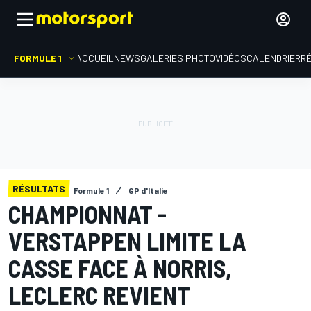
FORMULE 1
ACCUEIL
NEWS
GALERIES PHOTO
VIDÉOS
CALENDRIER
R
RÉSULTATS
Formule 1
GP d'Italie
CHAMPIONNAT -
VERSTAPPEN LIMITE LA
CASSE FACE À NORRIS,
LECLERC REVIENT