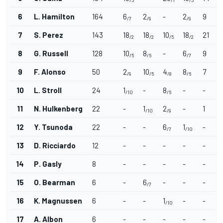
6
L. Hamilton
164
6
2
-
2
9
/7
/9
/9
7
S. Perez
143
18
18
10
18
21
/2
/2
/5
/2
8
G. Russell
128
10
8
-
6
9
/5
/6
/7
9
F. Alonso
50
2
10
4
8
7
/9
/5
/8
/6
10
L. Stroll
24
1
-
8
-
-
/10
/6
11
N. Hulkenberg
22
-
1
2
-
1
/10
/9
12
Y. Tsunoda
22
-
-
6
1
-
/7
/10
13
D. Ricciardo
12
-
-
-
-
-
14
P. Gasly
8
-
-
-
-
-
15
O. Bearman
6
-
6
-
-
-
/7
16
K. Magnussen
6
-
-
1
-
-
/10
17
A. Albon
6
-
-
-
-
-