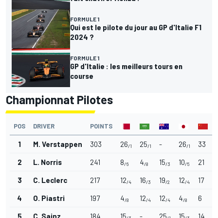
FORMULE 1
Qui est le pilote du jour au GP d'Italie F1
2024 ?
FORMULE 1
GP d'Italie : les meilleurs tours en
course
Championnat Pilotes
POS
DRIVER
POINTS
1
M. Verstappen
303
26
25
-
26
33
/1
/1
/1
2
L. Norris
241
8
4
15
10
21
/6
/8
/3
/5
3
C. Leclerc
217
12
16
19
12
17
/4
/3
/2
/4
4
O. Piastri
197
4
12
12
4
6
/8
/4
/4
/8
5
C. Sainz
184
15
-
25
15
14
/3
/1
/3