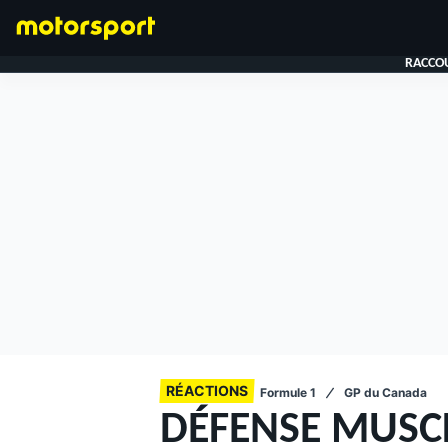
RACCOU
FORMULE 1
RÉACTIONS
Formule 1
GP du Canada
DÉFENSE MUSCL