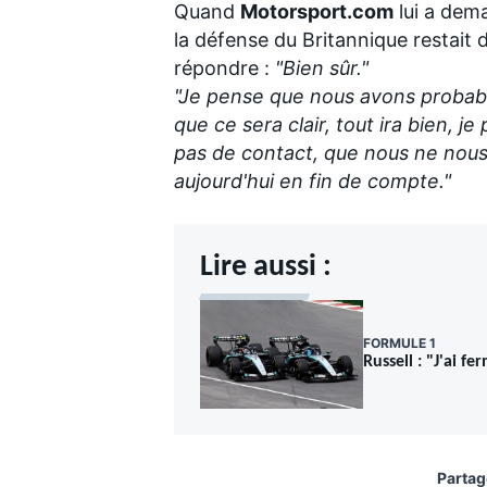
Quand
Motorsport.com
lui a dema
la défense du Britannique restait d
répondre
:
"Bien sûr."
"Je pense que nous avons probabl
que ce sera clair, tout ira bien, je 
AUTRES CHAMPIONNATS
pas de contact, que nous ne nous p
aujourd'hui en fin de compte."
Lire aussi :
FORMULE 1
Russell : "J'ai f
Partag