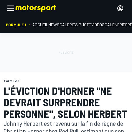
FORMULE 1
ACCUEIL
NEWS
GALERIES PHOTO
VIDÉOS
CALENDRIER
R
Formule 1
L'ÉVICTION D'HORNER "NE
DEVRAIT SURPRENDRE
PERSONNE", SELON HERBERT
Johnny Herbert est revenu sur la fin de règne de
Christian Horner chez Red Bull, estimant que son