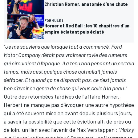
Christian Horner, anatomie d'une chute
FORMULE 1
Horner et Red Bull : les 10 chapitres d'un
empire éclatant puis éclaté
"Je me souviens que lorsque tout a commencé,
Ford
Motor Company n'était pas vraiment ravie des rumeurs
qui circulaient à l'époque
. Il a tenu bon pendant un certain
temps, mais c'est quelque chose qui n'allait jamais
s'effacer. Et quand ça ne disparaît pas, ce n'est jamais
bon d'avoir ce genre de chose qui vous colle à la peau."
Outre des retombées tardives de l'affaire Horner,
Herbert ne manque pas d'évoquer une autre hypothèse
qui a été souvent mise en avant depuis plusieurs jours,
à savoir la possibilité que cette éviction ait, de près ou
de loin, un lien avec l'avenir de
Max Verstappen
:
"Mais y
a-t-il aussi un lien avec Max ? Parce que Jos [Verstappen,