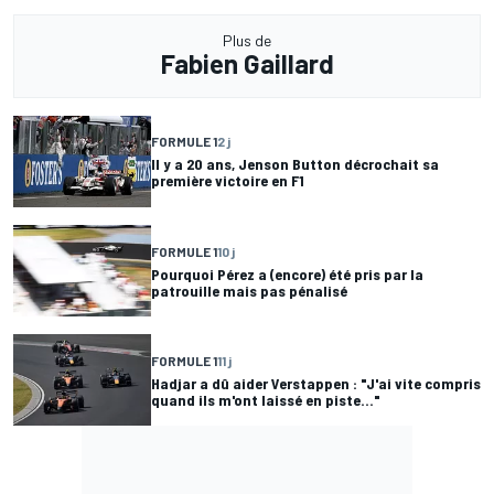
Plus de
Fabien Gaillard
FORMULE 1
2 j
Il y a 20 ans, Jenson Button décrochait sa
première victoire en F1
FORMULE 1
10 j
Pourquoi Pérez a (encore) été pris par la
patrouille mais pas pénalisé
FORMULE 1
11 j
Hadjar a dû aider Verstappen : "J'ai vite compris
quand ils m'ont laissé en piste..."