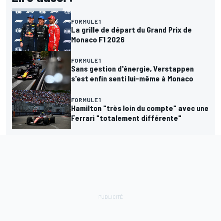
FORMULE 1
La grille de départ du Grand Prix de
Monaco F1 2026
FORMULE 1
Sans gestion d'énergie, Verstappen
s'est enfin senti lui-même à Monaco
FORMULE 1
Hamilton "très loin du compte" avec une
Ferrari "totalement différente"