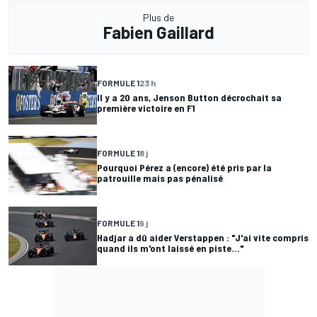
Plus de
Fabien Gaillard
FORMULE 1
23 h
Il y a 20 ans, Jenson Button décrochait sa
première victoire en F1
FORMULE 1
8 j
Pourquoi Pérez a (encore) été pris par la
patrouille mais pas pénalisé
FORMULE 1
9 j
Hadjar a dû aider Verstappen : "J'ai vite compris
quand ils m'ont laissé en piste..."