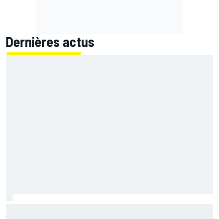
Dernières actus
Le programme du GP de Grande-Bretagne MotoGP 2026