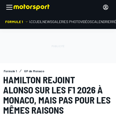
FORMULE 1
ACCUEIL
NEWS
GALERIES PHOTO
VIDÉOS
CALENDRIER
R
Formule 1
GP de Monaco
HAMILTON REJOINT
ALONSO SUR LES F1 2026 À
MONACO, MAIS PAS POUR LES
MÊMES RAISONS