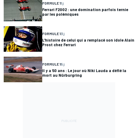
FORMULE 1
1 j
Ferrari F2002 : une domination parfois ternie
par les polémiques
FORMULE 1
3 j
L'histoire de celui qui a remplacé son idole Alain
Prost chez Ferrari
FORMULE 1
5 j
Il y a 50 ans : Le jour où Niki Lauda a défié la
mort au Nürburgring