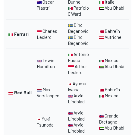
Oscar
Dunne
Italie
Piastri
Patricio
Abu Dhabi
O'Ward
Dino
Charles
Beganovic
Bahreïn
Ferrari
Leclerc
Dino
Autriche
Beganovic
Antonio
Lewis
Fuoco
Mexico
Hamilton
Arthur
Abu Dhabi
Leclerc
Ayumu
Max
Iwasa
Bahreïn
Red Bull
Verstappen
Arvid
Mexico
Lindblad
Arvid
Grande-
Yuki
Lindblad
Bretagne
Tsunoda
Arvid
Abu Dhabi
Lindblad