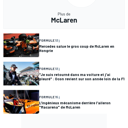
Plus de
McLaren
FORMULE 1
3 j
Mercedes salue le gros coup de McLaren en
Hongrie
FORMULE 1
3 j
"Je suis retourné dans ma voiture et j'ai
pleuré" : Ocon revient sur son année loin de la F1
FORMULE 1
5 j
L'ingénieux mécanisme derrière l'aileron
"Macarena" de McLaren