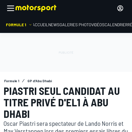
FORMULE 1
ACCUEIL
NEWS
GALERIES PHOTO
VIDÉOS
CALENDRIER
R
Formule 1
GP d'Abu Dhabi
PIASTRI SEUL CANDIDAT AU
TITRE PRIVÉ D'EL1 À ABU
DHABI
Oscar Piastri sera spectateur de Lando Norris et
Max Verstappen lors des premiers essais libres du