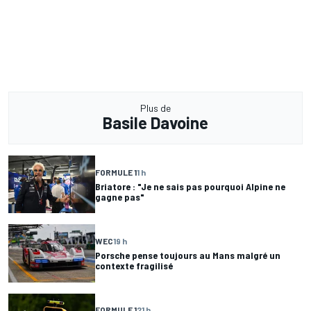
Plus de
Basile Davoine
FORMULE 1
1 h
Briatore : "Je ne sais pas pourquoi Alpine ne
gagne pas"
WEC
19 h
Porsche pense toujours au Mans malgré un
contexte fragilisé
FORMULE 1
21 h