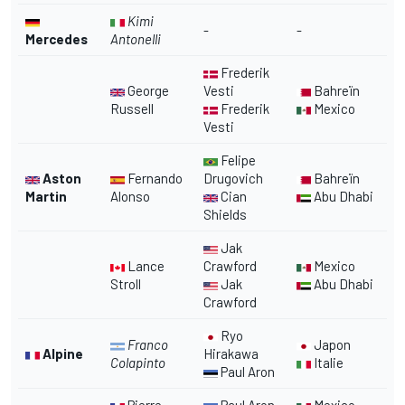
Kimi
-
-
Mercedes
Antonelli
Frederik
George
Vesti
Bahreïn
Russell
Frederik
Mexico
Vesti
Felipe
Aston
Fernando
Drugovich
Bahreïn
Martin
Alonso
Cian
Abu Dhabi
Shields
Jak
Lance
Crawford
Mexico
Stroll
Jak
Abu Dhabi
Crawford
Ryo
Franco
Japon
Alpine
Hirakawa
Colapinto
Italie
Paul Aron