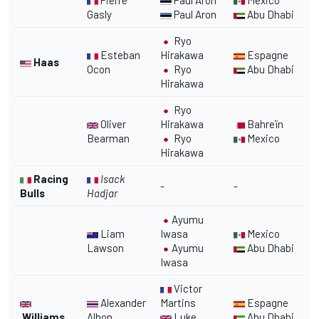
Pierre
Paul Aron
Mexico
Gasly
Paul Aron
Abu Dhabi
Ryo
Esteban
Hirakawa
Espagne
Haas
Ocon
Ryo
Abu Dhabi
Hirakawa
Ryo
Oliver
Hirakawa
Bahreïn
Bearman
Ryo
Mexico
Hirakawa
Racing
Isack
-
-
Bulls
Hadjar
Ayumu
Liam
Iwasa
Mexico
Lawson
Ayumu
Abu Dhabi
Iwasa
Victor
Alexander
Martins
Espagne
Williams
Albon
Luke
Abu Dhabi