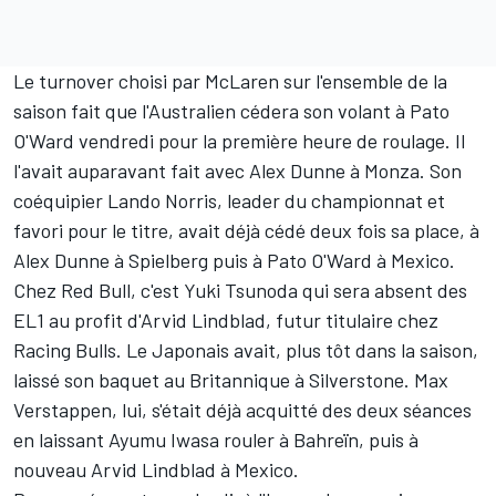
Le turnover choisi par
McLaren
sur l'ensemble de la
saison fait que l'Australien cédera son volant à
Pato
O'Ward
vendredi pour la première heure de roulage. Il
l'avait auparavant fait avec
Alex Dunne
à Monza. Son
coéquipier
Lando Norris
, leader du championnat et
favori pour le titre, avait déjà cédé deux fois sa place, à
Alex Dunne à Spielberg puis à Pato O'Ward à Mexico.
Chez
Red Bull
, c'est
Yuki Tsunoda
qui sera absent des
EL1 au profit d'
Arvid Lindblad
, futur titulaire chez
Racing Bulls
. Le Japonais avait, plus tôt dans la saison,
laissé son baquet au Britannique à Silverstone.
Max
Verstappen
, lui, s'était déjà acquitté des deux séances
en laissant
Ayumu Iwasa
rouler à Bahreïn, puis à
nouveau Arvid Lindblad à Mexico.