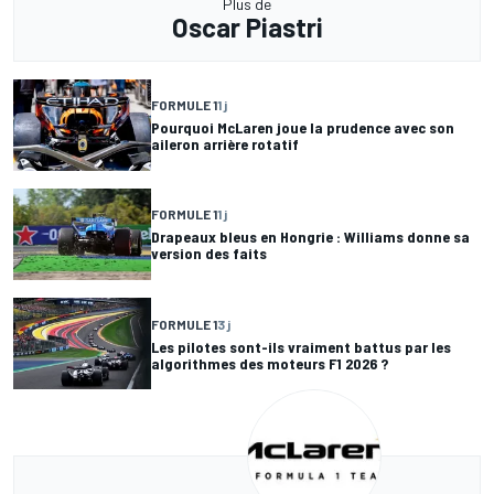
Plus de
Oscar Piastri
FORMULE 1
1 j
Pourquoi McLaren joue la prudence avec son
aileron arrière rotatif
FORMULE 1
1 j
Drapeaux bleus en Hongrie : Williams donne sa
version des faits
FORMULE 1
3 j
Les pilotes sont-ils vraiment battus par les
algorithmes des moteurs F1 2026 ?