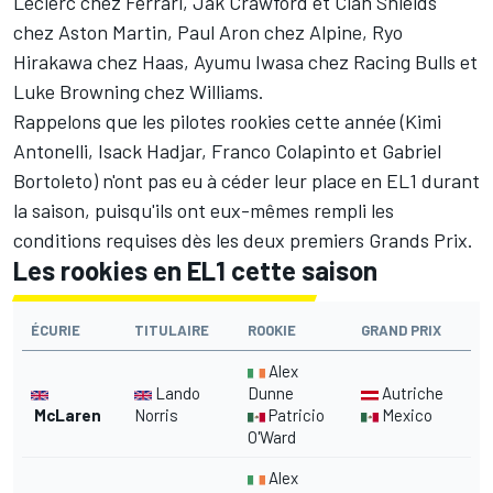
Leclerc
chez Ferrari,
Jak Crawford
et
Cian Shields
chez
Aston Martin
,
Paul Aron
chez
Alpine
,
Ryo
Hirakawa
chez
Haas
, Ayumu Iwasa chez Racing Bulls et
Luke Browning
chez
Williams
.
Rappelons que les pilotes rookies cette année (
Kimi
Antonelli
,
Isack Hadjar
,
Franco Colapinto
et
Gabriel
Bortoleto
) n'ont pas eu à céder leur place en EL1 durant
la saison, puisqu'ils ont eux-mêmes rempli les
conditions requises dès les deux premiers Grands Prix.
Les rookies en EL1 cette saison
ÉCURIE
TITULAIRE
ROOKIE
GRAND PRIX
Alex
Lando
Dunne
Autriche
McLaren
Norris
Patricio
Mexico
O'Ward
Alex