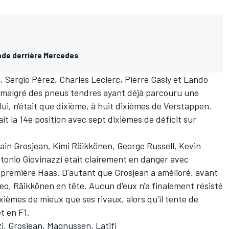
ade derrière Mercedes
n,
Sergio Pérez
,
Charles Leclerc
,
Pierre Gasly
et
Lando
 malgré des pneus tendres ayant déjà parcouru une
 lui, n'était que dixième, à huit dixièmes de Verstappen.
ait la 14e position avec sept dixièmes de déficit sur
ain Grosjean
,
Kimi Räikkönen
,
George Russell
,
Kevin
tonio Giovinazzi
était clairement en danger avec
 première Haas. D'autant que Grosjean a amélioré, avant
eo, Räikkönen en tête. Aucun d'eux n'a finalement résisté
dixièmes de mieux que ses rivaux, alors qu'il tente de
t en F1
.
i, Grosjean, Magnussen, Latifi