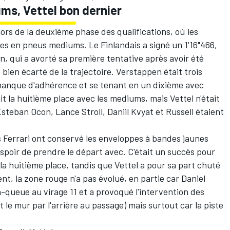
ums, Vettel bon dernier
ors de la deuxième phase des qualifications, où les
ées en pneus mediums. Le Finlandais a signé un 1'16"466,
n, qui a avorté sa première tentative après avoir été
t bien écarté de la trajectoire. Verstappen était trois
n manque d'adhérence et se tenant en un dixième avec
it la huitième place avec les mediums, mais Vettel n'était
Esteban Ocon
,
Lance Stroll
,
Daniil Kvyat
et Russell étaient
s Ferrari ont conservé les enveloppes à bandes jaunes
espoir de prendre le départ avec. C'était un succès pour
 la huitième place, tandis que Vettel a pour sa part chuté
nt, la zone rouge n'a pas évolué, en partie car
Daniel
-à-queue au virage 11 et a provoqué l'intervention des
le mur par l'arrière au passage) mais surtout car la piste