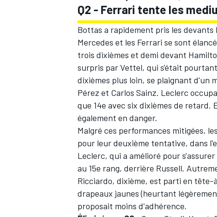
Q2 - Ferrari tente les medi
Bottas a rapidement pris les devants l
Mercedes et les Ferrari se sont élanc
trois dixièmes et demi devant Hamilto
surpris par Vettel, qui s'était pourtan
dixièmes plus loin, se plaignant d'u
Pérez et
Carlos Sainz
. Leclerc occupa
que 14e avec six dixièmes de retard.
également en danger.
Malgré ces performances mitigées, le
pour leur deuxième tentative, dans l'
Leclerc, qui a amélioré pour s'assurer
au 15e rang, derrière Russell. Autreme
Ricciardo
, dixième, est parti en tête
drapeaux jaunes (heurtant légèrement 
proposait moins d'adhérence.