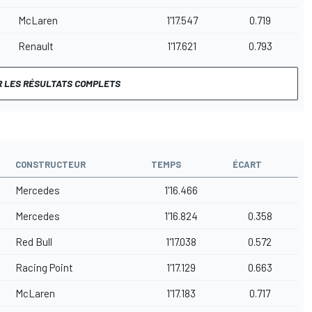
McLaren
1'17.547
0.719
Renault
1'17.621
0.793
R LES RÉSULTATS COMPLETS
CONSTRUCTEUR
TEMPS
ÉCART
Mercedes
1'16.466
Mercedes
1'16.824
0.358
Red Bull
1'17.038
0.572
Racing Point
1'17.129
0.663
McLaren
1'17.183
0.717