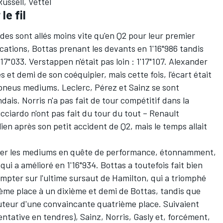
Russell, Vettel
le fil
es sont allés moins vite qu'en Q2 pour leur premier
cations, Bottas prenant les devants en 1'16"986 tandis
17"033. Verstappen n'était pas loin : 1'17"107. Alexander
 et demi de son coéquipier, mais cette fois, l'écart était
en pneus mediums. Leclerc, Pérez et Sainz se sont
dais. Norris n'a pas fait de tour compétitif dans la
cciardo n'ont pas fait du tour du tout – Renault
alien après son petit accident de Q2, mais le temps allait
sser les mediums en quête de performance, étonnamment,
qui a amélioré en 1'16"934. Bottas a toutefois fait bien
ompter sur l'ultime sursaut de Hamilton, qui a triomphé
sième place à un dixième et demi de Bottas, tandis que
 auteur d'une convaincante quatrième place. Suivaient
entative en tendres), Sainz, Norris, Gasly et, forcément,