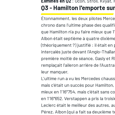
Éliminés en Q2
: Ocon, Stroll, Kvyat, 
Q3 - Hamilton l'emporte sur 
Étonnamment, les deux pilotes Merced
chrono dans l'ultime phase des qualifi
que Hamilton n'a pu faire mieux que 1'
AUTRES CHAMPIONNATS
Albon était septième à quatre dixièmes
(théoriquement ?) justifié : il était 
intercalés juste devant l'Anglo-Thaïlan
première moitié de séance, Gasly et Ri
remplaçait l'aileron arrière de l'Austr
leur manquer.
L'ultime run a vu les Mercedes chau
mais c'était un succès pour Hamilton, 
mieux en 1'16"754, mais c'était sans c
en 1'16"652. Verstappen a pris la troi
Leclerc était le meilleur des autres,
Pérez, Albon (qui a fait sa deuxième t