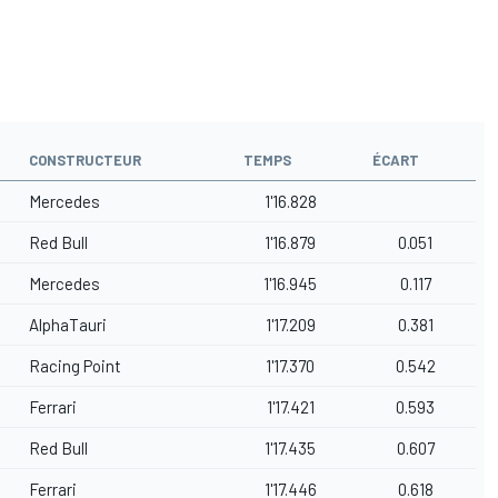
CONSTRUCTEUR
TEMPS
ÉCART
Mercedes
1'16.828
Red Bull
1'16.879
0.051
Mercedes
1'16.945
0.117
AlphaTauri
1'17.209
0.381
Racing Point
1'17.370
0.542
Ferrari
1'17.421
0.593
Red Bull
1'17.435
0.607
Ferrari
1'17.446
0.618