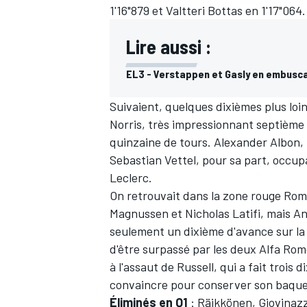
1'16"879 et
Valtteri Bottas
en 1'17"064.
Lire aussi :
EL3 - Verstappen et Gasly en embusc
Suivaient, quelques dixièmes plus loi
Norris
, très impressionnant septième
quinzaine de tours.
Alexander Albon
,
Sebastian Vettel
, pour sa part, occup
Leclerc.
On retrouvait dans la zone rouge
Rom
Magnussen
et
Nicholas Latifi
, mais
An
seulement un dixième d'avance sur la
d'être surpassé par les deux Alfa Rom
à l'assaut de Russell, qui a fait trois 
convaincre
pour conserver son baque
Éliminés en Q1
: Räikkönen, Giovinazz