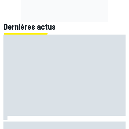
Dernières actus
Chute dure à comprendre et KTM limitée : le vendredi