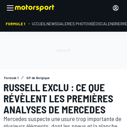
FORMULE 1
ACCUEIL
NEWS
GALERIES PHOTO
VIDÉOS
CALENDRIER
R
Formule 1
GP de Belgique
RUSSELL EXCLU : CE QUE
RÉVÈLENT LES PREMIÈRES
ANALYSES DE MERCEDES
Mercedes suspecte une usure trop importante de
plusieurs éléments, dont les pneus et la planche,