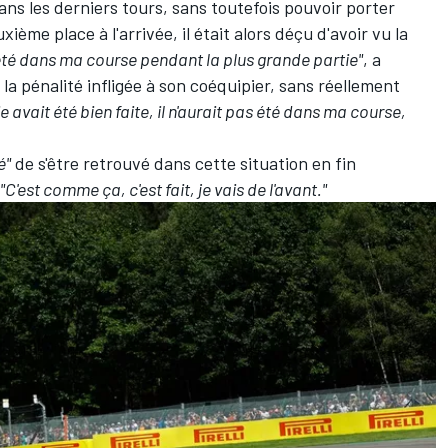
ns les derniers tours, sans toutefois pouvoir porter
ième place à l'arrivée, il était alors déçu d'avoir vu la
été dans ma course pendant la plus grande partie"
, a
la pénalité infligée à son coéquipier, sans réellement
ie avait été bien faite, il n'aurait pas été dans ma course,
é"
de s'être retrouvé dans cette situation en fin
"C'est comme ça, c'est fait, je vais de l'avant."