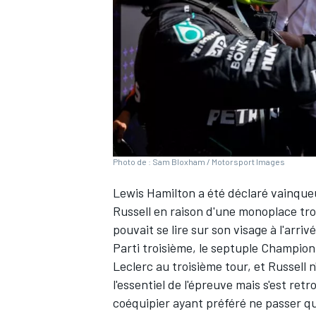
WRC
Photo de : Sam Bloxham / Motorsport Images
Lewis Hamilton
a été déclaré vainque
Russell
en raison d'une monoplace tro
pouvait se lire sur son visage à l'arrivé
Parti troisième, le septuple Champio
WEC
Leclerc
au troisième tour, et Russell n
l'essentiel de l'épreuve mais s'est re
coéquipier ayant préféré ne passer qu