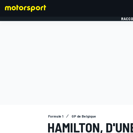
RACCO
FORMULE 1
Formule 1
GP de Belgique
HAMILTON, D'UN