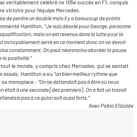
as véritablement célébré ce 105e succès en F1, conquis
re victoire pour l'équipe
Mercedes
.
pe de perdre un doublé mais il y a beaucoup de points
commenté Hamilton.
"Je suis désolé pour George, personne
qualification, mais on est revenus dans la lutte pour la
st incroyablement serré en ce moment donc on va devoir
s plus constamment. On peut néanmoins aborder la pause
la positivité."
tout le monde, y compris chez Mercedes, qui se sentait
s essais
. Hamilton a eu
"un bien meilleur rythme que
r sa monoplace :
"On ne s'attendait pas à être où nous
n était à une seconde [des premiers]. On a fait un travail
attendais pas à ce qu'on soit aussi forts."
Avec Pablo Elizalde