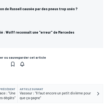
ion de Russell causée par des pneus trop usés ?
fié : Wolff reconnaît une "erreur" de Mercedes
er ou sauvegarder cet article
 PRÉCÉDENT
ARTICLE SUIVANT
ace : "Une
Vasseur : "Il faut encore un petit dixième pour
les dégâts"
que ça gagne"