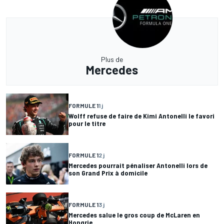
Plus de
Mercedes
FORMULE 1
1 j
Wolff refuse de faire de Kimi Antonelli le favori
pour le titre
FORMULE 1
2 j
Mercedes pourrait pénaliser Antonelli lors de
son Grand Prix à domicile
FORMULE 1
3 j
Mercedes salue le gros coup de McLaren en
Hongrie