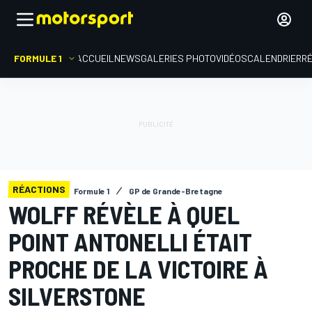
FORMULE 1
ACCUEIL
NEWS
GALERIES PHOTO
VIDÉOS
CALENDRIER
R
RÉACTIONS
Formule 1
GP de Grande-Bretagne
WOLFF RÉVÈLE À QUEL
POINT ANTONELLI ÉTAIT
PROCHE DE LA VICTOIRE À
SILVERSTONE