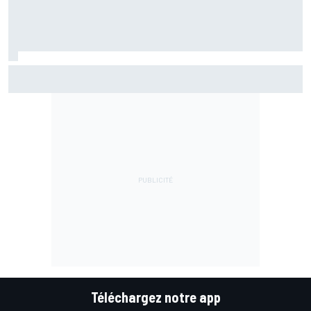
Marc Márquez assume enfin : "Le favori, c'est moi, non ?"
Téléchargez notre app