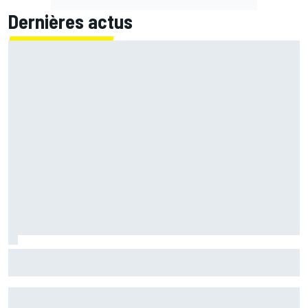
Dernières actus
Quartararo n'a jamais discuté de 2027 avec Yamaha :
"J'avais besoin d'air frais"