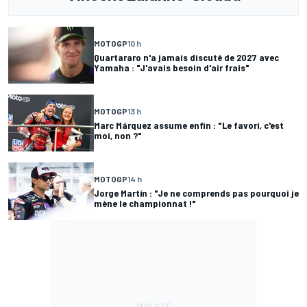
MOTOGP
10 h
Quartararo n'a jamais discuté de 2027 avec
Yamaha : "J'avais besoin d'air frais"
MOTOGP
13 h
Marc Márquez assume enfin : "Le favori, c'est
moi, non ?"
MOTOGP
14 h
Jorge Martín : "Je ne comprends pas pourquoi je
mène le championnat !"