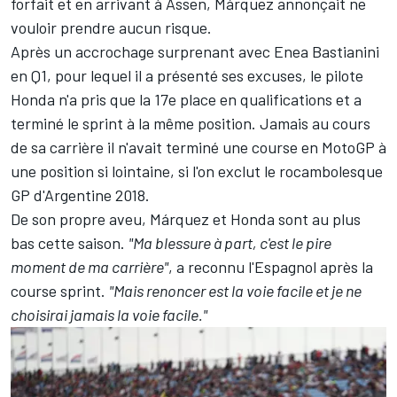
forfait et en arrivant à Assen, Márquez annonçait
ne
vouloir prendre aucun risque
.
Après un accrochage surprenant avec
Enea Bastianini
en Q1, pour lequel il a
présenté ses excuses
, le pilote
Honda n'a pris que la 17e place en qualifications et a
terminé le sprint à la même position. Jamais au cours
de sa carrière il n'avait terminé une course en MotoGP à
une position si lointaine, si l'on exclut le rocambolesque
GP d'Argentine 2018.
De son propre aveu, Márquez et Honda sont au plus
bas cette saison.
"Ma blessure à part, c'est le pire
moment de ma carrière"
, a reconnu l'Espagnol après la
course sprint.
"Mais renoncer est la voie facile et je ne
choisirai jamais la voie facile."