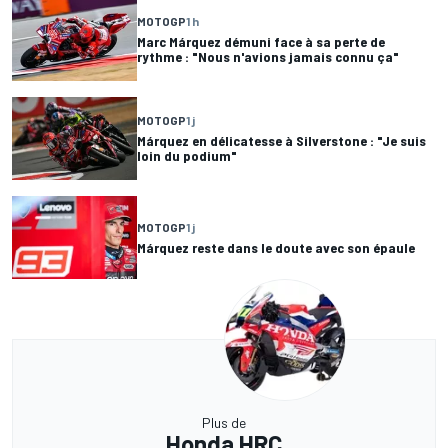
MOTOGP
1 h
Marc Márquez démuni face à sa perte de
rythme : "Nous n'avions jamais connu ça"
MOTOGP
1 j
Márquez en délicatesse à Silverstone : "Je suis
loin du podium"
MOTOGP
1 j
Márquez reste dans le doute avec son épaule
Plus de
Honda HRC