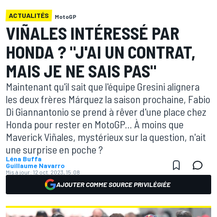
ACTUALITÉS
MotoGP
VIÑALES INTÉRESSÉ PAR
HONDA ? "J'AI UN CONTRAT,
MAIS JE NE SAIS PAS"
Maintenant qu'il sait que l'équipe Gresini alignera
les deux frères Márquez la saison prochaine, Fabio
Di Giannantonio se prend à rêver d'une place chez
Honda pour rester en MotoGP... À moins que
Maverick Viñales, mystérieux sur la question, n'ait
une surprise en poche ?
Léna Buffa
Guillaume Navarro
Mis à jour:
12 oct. 2023, 15:08
AJOUTER COMME SOURCE PRIVILÉGIÉE