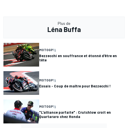
Plus de
Léna Buffa
MOTOGP
1 j
Bezzecchi en souffrance et étonné d'être en
tête
MOTOGP
1 j
Essais - Coup de maître pour Bezzecchi !
MOTOGP
1 j
"L'alliance parfaite" : Crutchlow croit en
Quartararo chez Honda