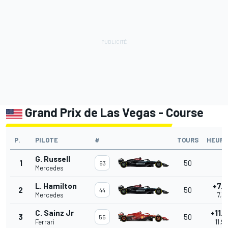
Grand Prix de Las Vegas - Course
P.
PILOTE
#
TOURS
HEURE
G. Russell
1
50
-
63
Mercedes
L. Hamilton
+7.3
2
50
44
Mercedes
7.31
C. Sainz Jr
+11.
3
50
55
Ferrari
11.9