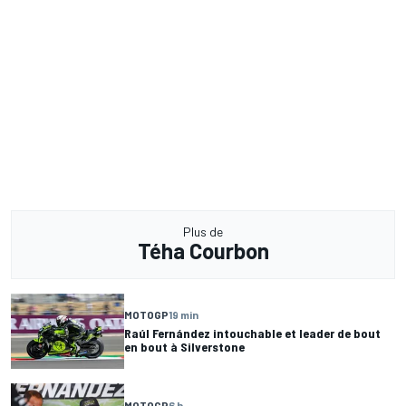
Plus de
Téha Courbon
MOTOGP
19 min
Raúl Fernández intouchable et leader de bout
en bout à Silverstone
MOTOGP
6 h