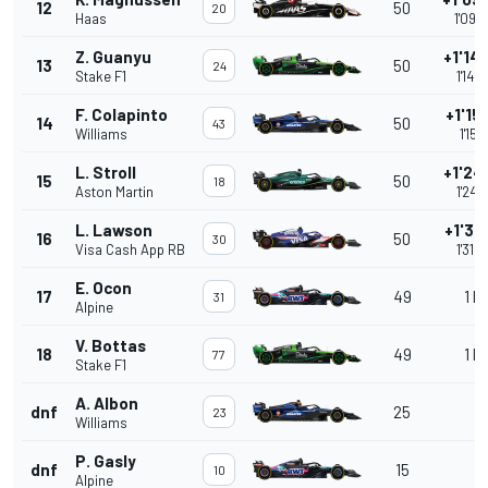
12
50
20
Haas
1'09.
Z. Guanyu
+1'14
13
50
24
Stake F1
1'14.
F. Colapinto
+1'15
14
50
43
Williams
1'15.
L. Stroll
+1'24
15
50
18
Aston Martin
1'24.
L. Lawson
+1'31
16
50
30
Visa Cash App RB
1'31.
E. Ocon
17
49
1 la
31
Alpine
V. Bottas
18
49
1 la
77
Stake F1
A. Albon
dnf
25
23
Williams
P. Gasly
dnf
15
10
Alpine