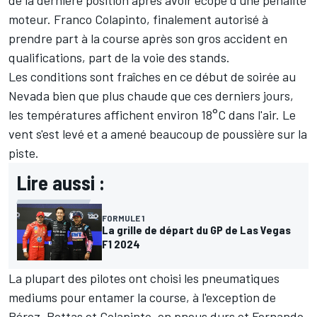
de la dernière position après avoir écopé d'une pénalité
moteur.
Franco Colapinto
, finalement autorisé à
prendre part à la course après son gros accident en
qualifications, part de la voie des stands.
Les conditions sont fraîches en ce début de soirée au
Nevada bien que plus chaude que ces derniers jours,
les températures affichent environ 18°C dans l'air. Le
vent s'est levé et a amené beaucoup de poussière sur la
piste.
Lire aussi :
FORMULE 1
La grille de départ du GP de Las Vegas
F1 2024
La plupart des pilotes ont choisi les pneumatiques
mediums pour entamer la course, à l'exception de
Pérez, Bottas et Colapinto, en pneus durs et
Fernando