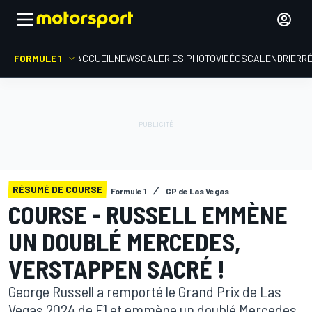
FORMULE 1
ACCUEIL
NEWS
GALERIES PHOTO
VIDÉOS
CALENDRIER
R
RÉSUMÉ DE COURSE
Formule 1
GP de Las Vegas
COURSE - RUSSELL EMMÈNE
UN DOUBLÉ MERCEDES,
VERSTAPPEN SACRÉ !
George Russell a remporté le Grand Prix de Las
Vegas 2024 de F1 et emmène un doublé Mercedes.