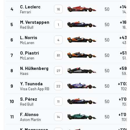
C. Leclerc
+14.
4
50
16
Ferrari
14.2
M. Verstappen
+16.
5
50
1
Red Bull
16.5
L. Norris
+43.
6
50
4
McLaren
43.3
O. Piastri
+51.
7
50
81
McLaren
51.3
N. Hülkenberg
+59.
8
50
27
Haas
59.8
Y. Tsunoda
+1'02
9
50
22
Visa Cash App RB
1'02.
S. Pérez
+1'03
10
50
11
Red Bull
1'03.
F. Alonso
+1'09
11
50
14
Aston Martin
1'09.
K. Magnussen
+1'09