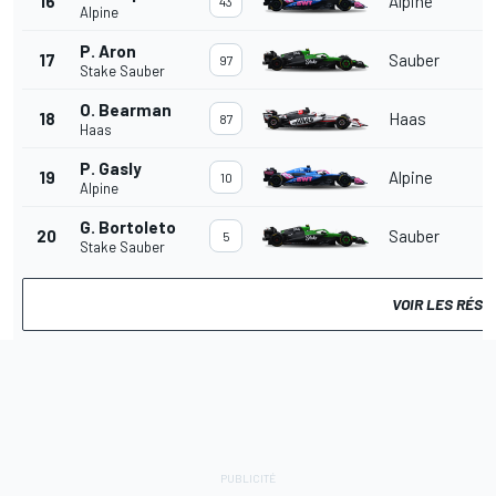
16
Alpine
43
Alpine
P. Aron
17
Sauber
97
Stake Sauber
O. Bearman
18
Haas
87
Haas
P. Gasly
19
Alpine
10
Alpine
G. Bortoleto
20
Sauber
5
Stake Sauber
VOIR LES RÉS