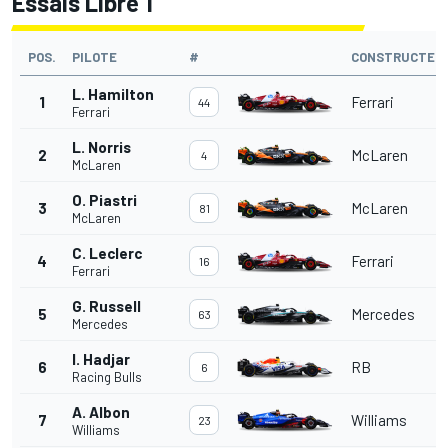
Essais Libre 1
POS.
PILOTE
#
CONSTRUCTEU
L. Hamilton
1
Ferrari
44
Ferrari
L. Norris
2
McLaren
4
McLaren
O. Piastri
3
McLaren
81
McLaren
C. Leclerc
4
Ferrari
16
Ferrari
G. Russell
5
Mercedes
63
Mercedes
I. Hadjar
6
RB
6
Racing Bulls
A. Albon
7
Williams
23
Williams