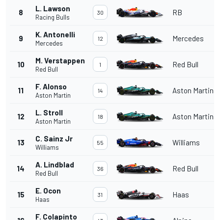
L. Lawson
8
RB
30
Racing Bulls
K. Antonelli
9
Mercedes
12
Mercedes
M. Verstappen
10
Red Bull
1
Red Bull
F. Alonso
11
Aston Martin
14
Aston Martin
L. Stroll
12
Aston Martin
18
Aston Martin
C. Sainz Jr
13
Williams
55
Williams
A. Lindblad
14
Red Bull
36
Red Bull
E. Ocon
15
Haas
31
Haas
F. Colapinto