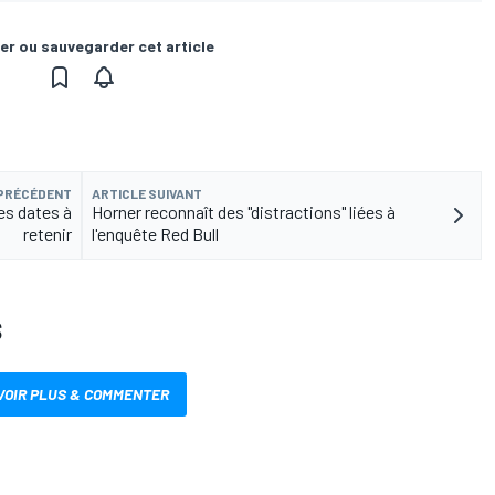
er ou sauvegarder cet article
 PRÉCÉDENT
ARTICLE SUIVANT
es dates à
Horner reconnaît des "distractions" liées à
retenir
l'enquête Red Bull
S
VOIR PLUS & COMMENTER