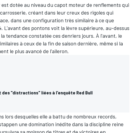
r est dotée au niveau du capot moteur de renflements qui
 carrosserie, créant dans leur creux des rigoles qui
ace, dans une configuration très similaire à ce que
4. L'avant des pontons voit la lèvre supérieure, au-dessus
la tendance constatée ces denriers jours. À l'avant, le
milaires à ceux de la fin de saison dernière, même si la
ent le plus avancé de l'aileron.
 des "distractions" liées à l'enquête Red Bull
ns lors desquelles elle a battu de nombreux records,
appen une domination inédite dans la discipline reine
rsuivre sa moisson de titres et de victoires en