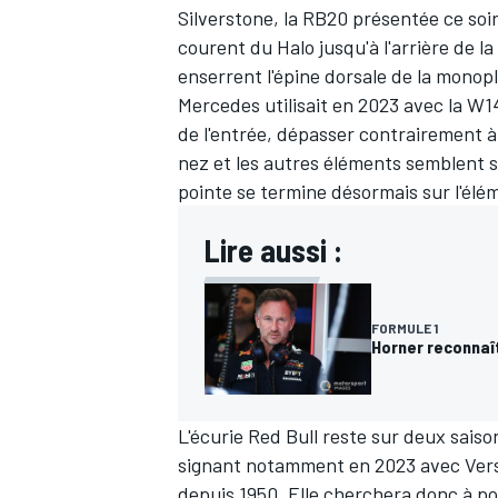
Silverstone, la RB20 présentée ce soi
courent du Halo jusqu'à l'arrière de la
enserrent l'épine dorsale de la monopl
Mercedes
utilisait en 2023 avec la W1
de l'entrée, dépasser contrairement à 
nez et les autres éléments semblent si
pointe se termine désormais sur l'élém
Lire aussi :
FORMULE 1
Horner reconnaît
L'écurie Red Bull reste sur deux saiso
signant notamment en 2023 avec Verst
depuis 1950. Elle cherchera donc à pou