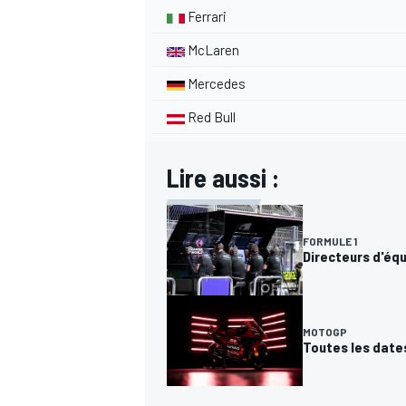
Ferrari
McLaren
Mercedes
AUTRES CHAMPIONNATS
Red Bull
Lire aussi :
FORMULE 1
Directeurs d'équ
MOTOGP
Toutes les date