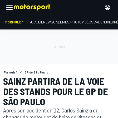
FORMULE 1
ACCUEIL
NEWS
GALERIES PHOTO
VIDÉOS
CALENDRIER
R
Formule 1
GP de São Paulo
SAINZ PARTIRA DE LA VOIE
DES STANDS POUR LE GP DE
SÃO PAULO
Après son accident en Q2, Carlos Sainz a dû
changer de moteur et de boîte de vitesses et