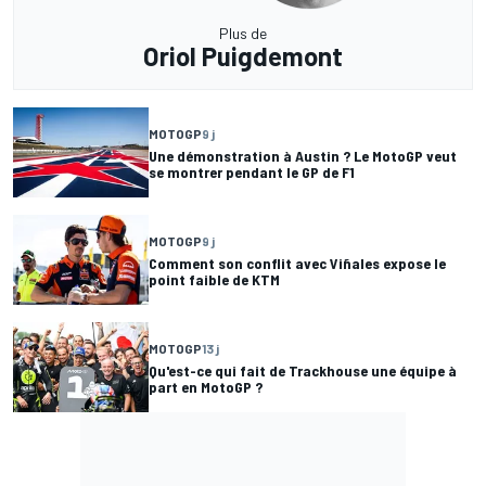
Plus de
Oriol Puigdemont
MOTOGP
9 j
Une démonstration à Austin ? Le MotoGP veut
se montrer pendant le GP de F1
MOTOGP
9 j
Comment son conflit avec Viñales expose le
point faible de KTM
MOTOGP
13 j
Qu'est-ce qui fait de Trackhouse une équipe à
part en MotoGP ?