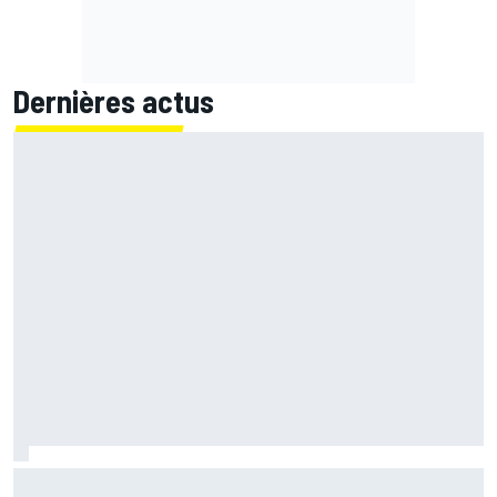
Dernières actus
Bagnaia : "Álex Márquez est devenu le pilote de référence